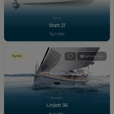
JOLLE
Statt 21
21
ft
8
Nyhet
Sammenlign
SEILBÅT
Linjett 36
36
ft
4