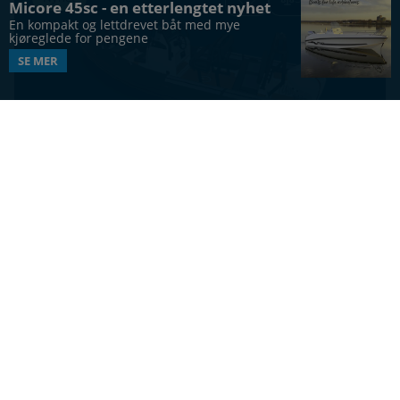
Micore 45sc - en etterlengtet nyhet
En kompakt og lettdrevet båt med mye 
kjøreglede for pengene
SE MER
RIB
BRIG Navigator 19
19
ft
7
Vis alle båter
UTFORSK MERKER