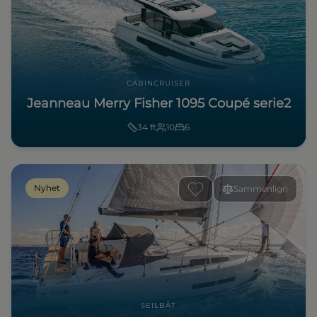
CABINCRUISER
Jeanneau Merry Fisher 1095 Coupé serie2
34
ft
10
6
Nyhet
Sammenlign
SEILBÅT