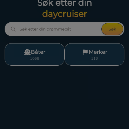
Søk etter din
daycruiser
Søk
Båter
Merker
1058
113