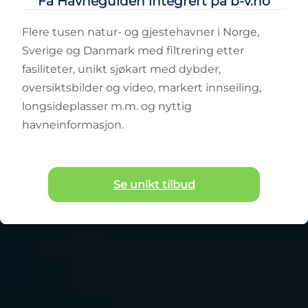
Få Havneguiden integrert på b-v.no
Flere tusen natur- og gjestehavner i Norge,
Sverige og Danmark med filtrering etter
fasiliteter, unikt sjøkart med dybder,
oversiktsbilder og video, markert innseiling,
longsideplasser m.m. og nyttig
havneinformasjon.
Se unikt tilbud