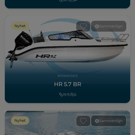
Nyhet
Sammenlign
BOWRIDER
HR 5.7 BR
19
ft
6
Nyhet
Sammenlign