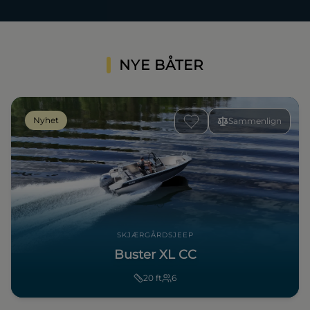
NYE BÅTER
Nyhet
Sammenlign
SKJÆRGÅRDSJEEP
Buster XL CC
20
ft
6