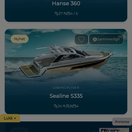
Hanse 360
37
ft
4 / 6
Nyhet
Sammenlign
CABINCRUISER
Sealine S335
34
ft
8
4
Lukk ×
Annonse
Nyhet
Sammenlign