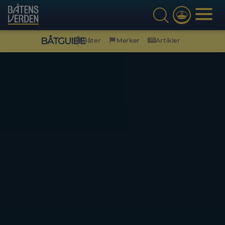
BÅTGUIDE
Båter
Merker
Artikler