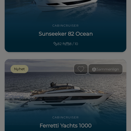
CABINCRUISER
Sunseeker 82 Ocean
82
ft
8 / 10
Nyhet
Sammenlign
CABINCRUISER
Ferretti Yachts 1000