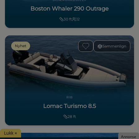
Boston Whaler 290 Outrage
30
ft
12
Nyhet
Sammenlign
RIB
Lomac Turismo 8.5
28
ft
Lukk ×
Annonse