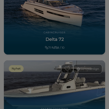
CABINCRUISER
Delta 72
71
ft
8 / 10
Nyhet
Sammenlign
SKJÆRGÅRDSJEEP