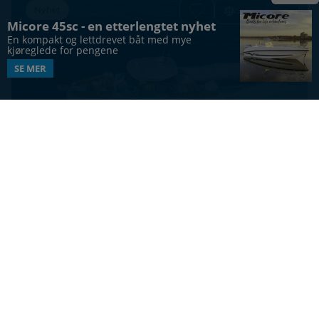
Nyhet
Sammenlign
Micore 45sc - en etterlengtet nyhet
En kompakt og lettdrevet båt med mye 
kjøreglede for pengene
SE MER
DAYCRUISER
Jeanneau TH33
33
ft
12
2
Vis alle båter
UTFORSK MERKER