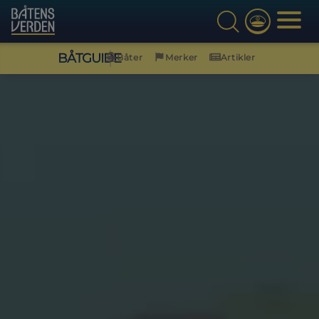
BÅTGUIDE
Båter
Merker
Artikler