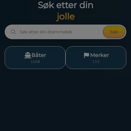
Søk etter din
daycruiser
Søk
Båter
Merker
1058
113