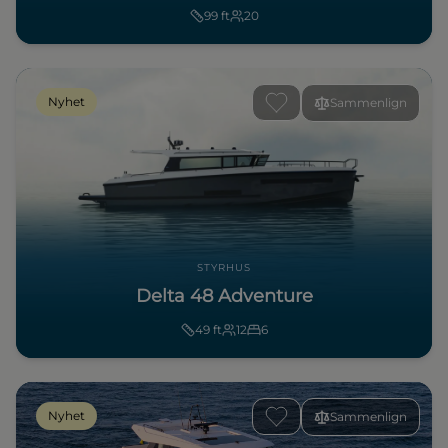
99
ft
20
Nyhet
Sammenlign
STYRHUS
Delta 48 Adventure
49
ft
12
6
Nyhet
Sammenlign