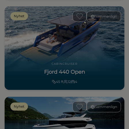
Nyhet
Sammenlign
CABINCRUISER
Fjord 440 Open
45
ft
12
4
Nyhet
Sammenlign