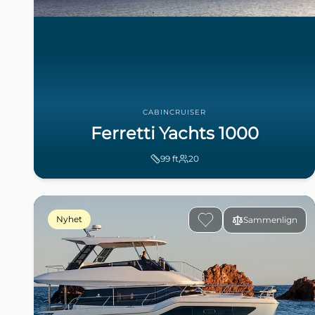
CABINCRUISER
Ferretti Yachts 1000
99
ft
20
Nyhet
Sammenlign