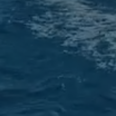
Få Havneguiden integrert på b-v.no
ur- og gjestehavner i Norge, Sverige og Danmark med fil
kt sjøkart med dybder, oversiktsbilder og video, markert in
 m.m. og nyttig havneinformasjon.