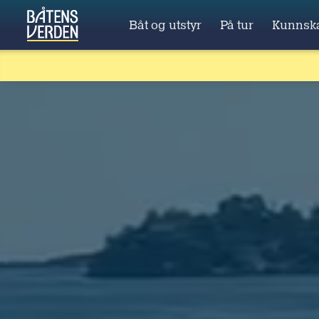
Båt og utstyr
På tur
Kunnsk