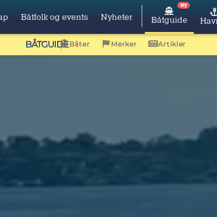
Ny
ap
Båtfolk og events
Nyheter
Båtguide
Hav
BÅTGUIDE
Båter
Merker
Artikler