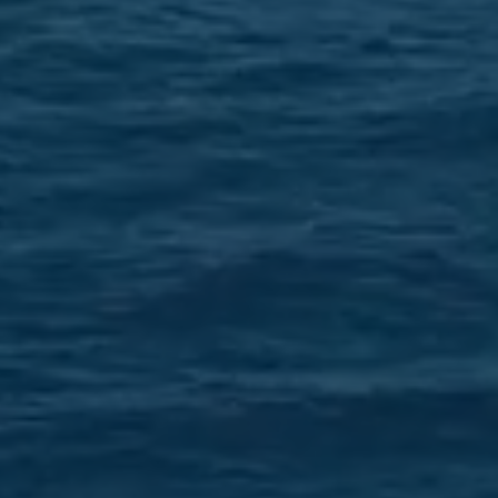
Flere tusen nat
fasiliteter, uni
longsideplasser