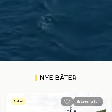
Se unikt tilbud
NYE BÅTER
Nyhet
Sammenlign