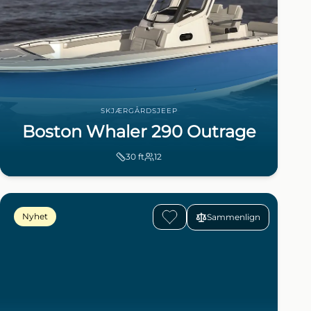
SKJÆRGÅRDSJEEP
Boston Whaler 290 Outrage
30
ft
12
Nyhet
Sammenlign