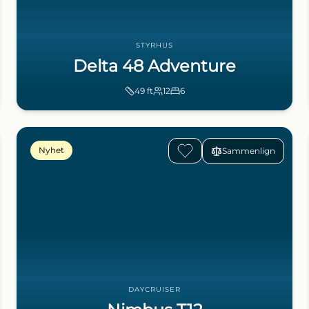
STYRHUS
Delta 48 Adventure
49
ft
12
6
Nyhet
Sammenlign
DAYCRUISER