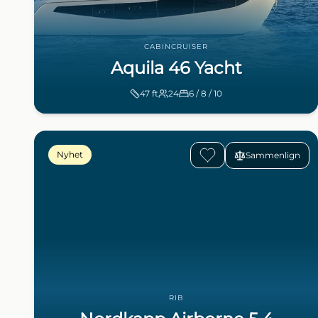
CABINCRUISER
Aquila 46 Yacht
47
ft
24
6 / 8 / 10
Nyhet
Sammenlign
RIB