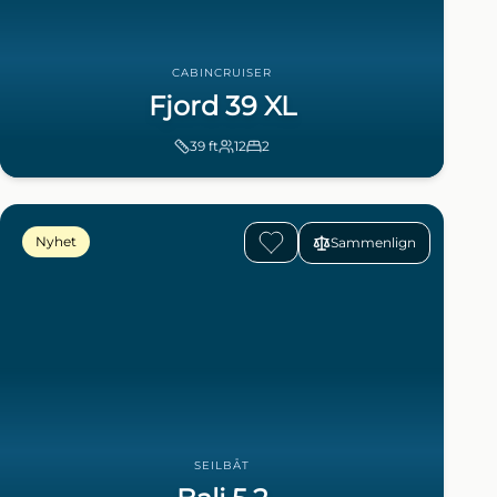
CABINCRUISER
Fjord 39 XL
39
ft
12
2
Nyhet
Sammenlign
SEILBÅT