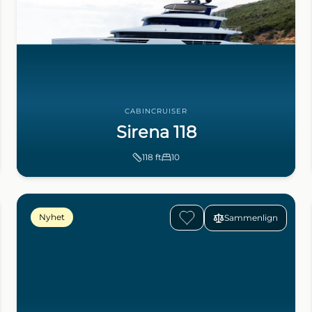
CABINCRUISER
Sirena 118
118
ft
10
Nyhet
Sammenlign