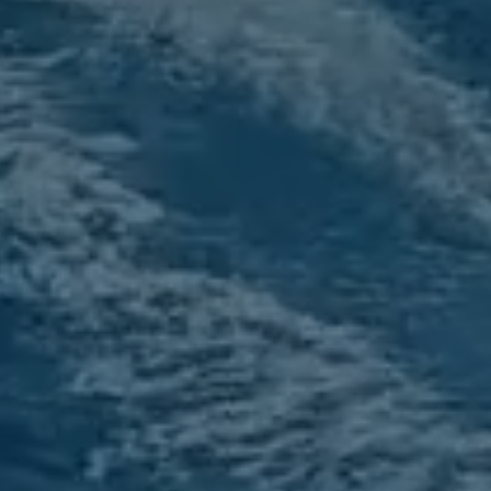
trering etter
nseiling,