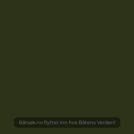
Båtsøk.no flytter inn hos Båtens Verden!