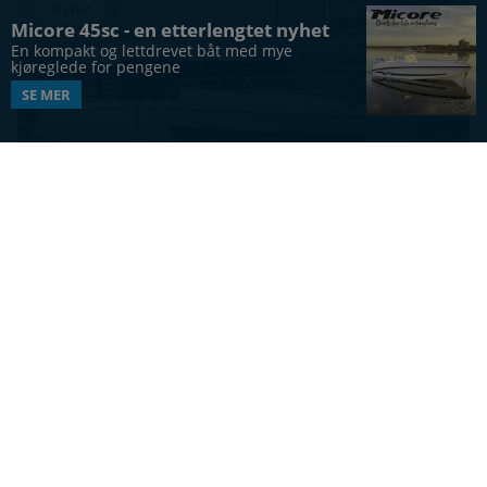
Nyhet
Sammenlign
Micore 45sc - en etterlengtet nyhet
En kompakt og lettdrevet båt med mye 
kjøreglede for pengene
SE MER
CABINCRUISER
Beneteau Swift Trawler 37 Sedan
37
ft
10
4
Vis alle båter
UTFORSK MERKER