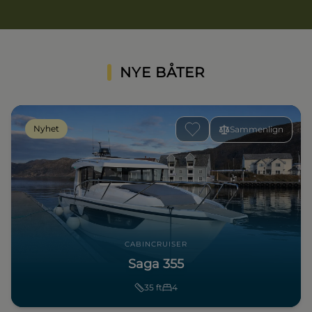
NYE BÅTER
Nyhet
Sammenlign
CABINCRUISER
Saga 355
35
ft
4