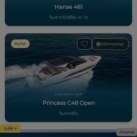
Hanse 461
48
ft
16
6 / 8 / 10
Nyhet
Sammenlign
CABINCRUISER
Princess C48 Open
49
ft
4
Lukk ×
Annonse