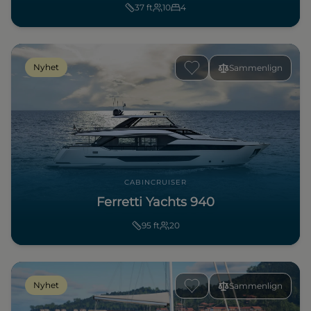
37
ft
10
4
Nyhet
Sammenlign
CABINCRUISER
Ferretti Yachts 940
95
ft
20
Nyhet
Sammenlign