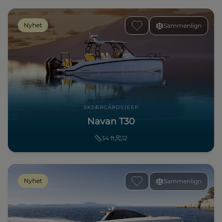
Nyhet
Sammenlign
SKJÆRGÅRDSJEEP
Navan T30
34
ft
12
Nyhet
Sammenlign