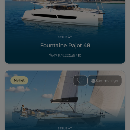
SEILBÅT
Fountaine Pajot 48
47
ft
22
6 / 10
Nyhet
Sammenlign
SEILBÅT