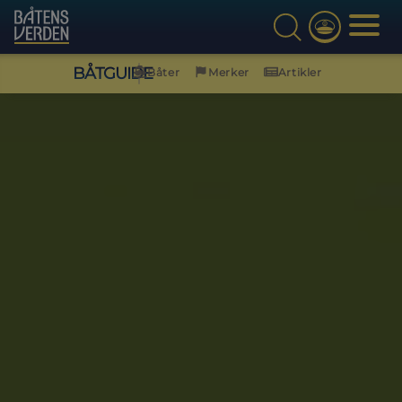
BÅTGUIDE
Båter
Merker
Artikler