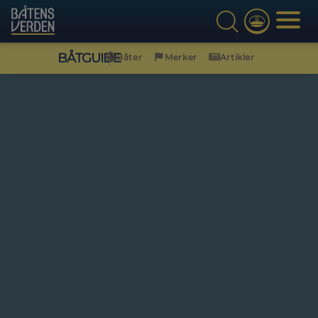
BÅTGUIDE
Båter
Merker
Artikler