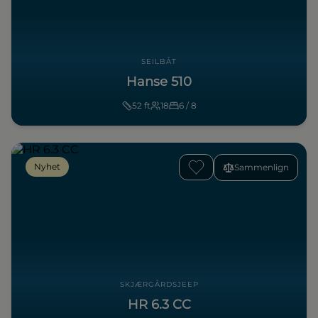
SEILBÅT
Hanse 510
52
ft
18
6 / 8
Nyhet
Sammenlign
SKJÆRGÅRDSJEEP
HR 6.3 CC