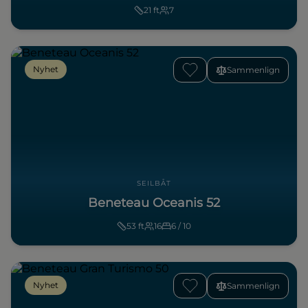
21
ft
7
Nyhet
Sammenlign
SEILBÅT
Beneteau Oceanis 52
53
ft
16
6 / 10
Nyhet
Sammenlign