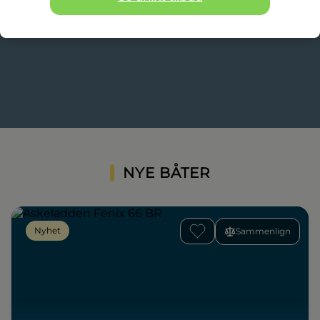
NYE BÅTER
Nyhet
Sammenlign