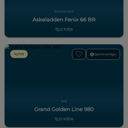
BOWRIDER
Askeladden Fenix 66 BR
22
ft
8
Nyhet
Sammenlign
RIB
Grand Golden Line 980
33
ft
18