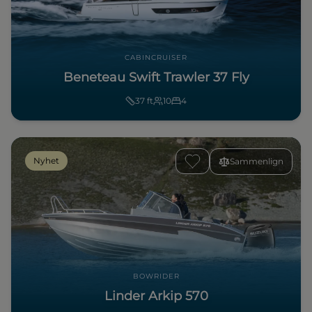
CABINCRUISER
Beneteau Swift Trawler 37 Fly
37
ft
10
4
Nyhet
Sammenlign
BOWRIDER
Linder Arkip 570