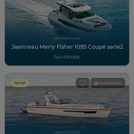
CABINCRUISER
Jeanneau Merry Fisher 1095 Coupé serie2
34
ft
10
6
Nyhet
Sammenlign
CABINCRUISER