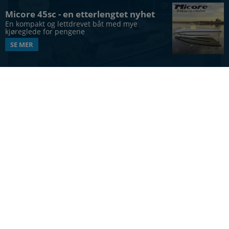
Nyhet
Sammenlign
Micore 45sc - en etterlengtet nyhet
En kompakt og lettdrevet båt med mye 
kjøreglede for pengene
SE MER
STYRHUS
Targa 37
41
ft
5
Vis alle båter
UTFORSK MERKER