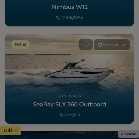
Nimbus W12
42
ft
12
4
Nyhet
Sammenlign
DAYCRUISER
SeaRay SLX 360 Outboard
38
ft
18
Lukk ×
Annonse