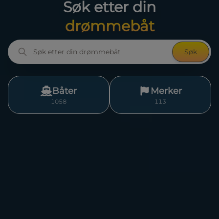
Søk etter din
gummibåt
Søk
Båter
Merker
1058
113