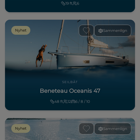
19
ft
6
Nyhet
Sammenlign
SEILBÅT
Beneteau Oceanis 47
48
ft
12
6 / 8 / 10
Nyhet
Sammenlign