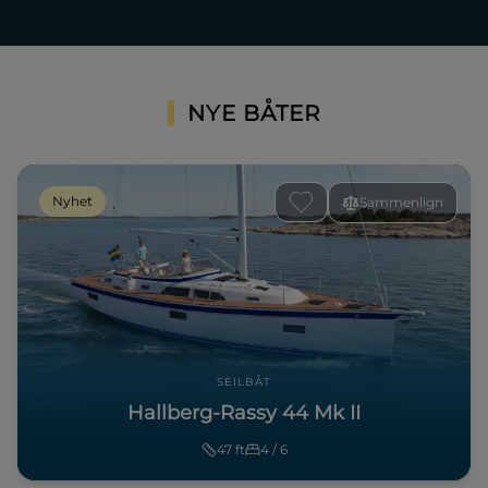
NYE BÅTER
Nyhet
Sammenlign
SEILBÅT
Hallberg-Rassy 44 Mk II
47
ft
4 / 6