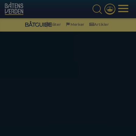
BÅTGUIDE
Båter
Merker
Artikler