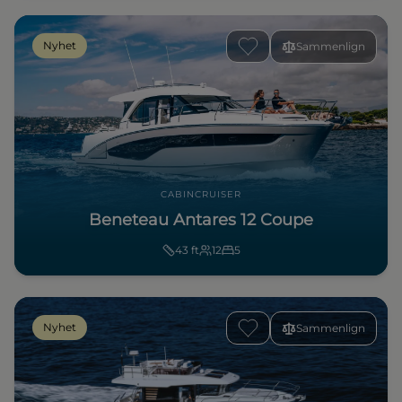
Nyhet
Sammenlign
CABINCRUISER
Beneteau Antares 12 Coupe
43
ft
12
5
Nyhet
Sammenlign