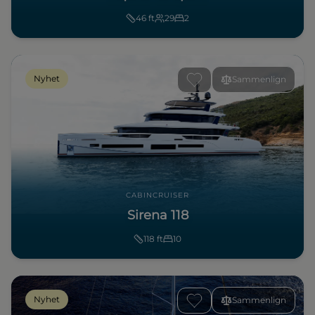
46
ft
29
2
Nyhet
Sammenlign
CABINCRUISER
Sirena 118
118
ft
10
Nyhet
Sammenlign