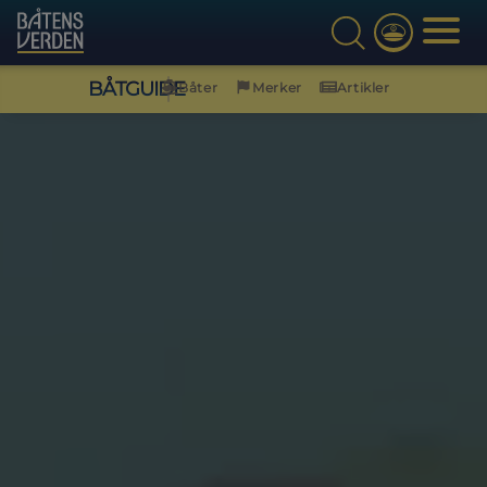
BÅTGUIDE
Båter
Merker
Artikler