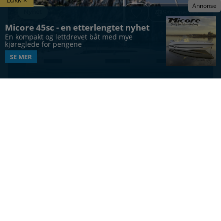
Annonse
Nyhet
Sammenlign
Micore 45sc - en etterlengtet nyhet
En kompakt og lettdrevet båt med mye 
kjøreglede for pengene
SE MER
SEILBÅT
Beneteau Oceanis 42
42
ft
12
4 / 6 / 8
Vis alle båter
UTFORSK MERKER