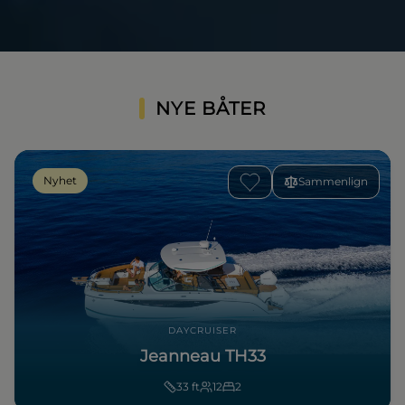
NYE BÅTER
Nyhet
Sammenlign
DAYCRUISER
Jeanneau TH33
33
ft
12
2