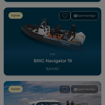
Nyhet
Sammenlign
RIB
BRIG Navigator 19
19
ft
7
Nyhet
Sammenlign