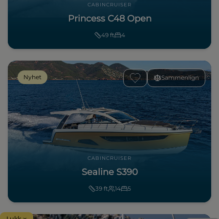
CABINCRUISER
Princess C48 Open
49
ft
4
Nyhet
Sammenlign
CABINCRUISER
Sealine S390
39
ft
14
5
Lukk ×