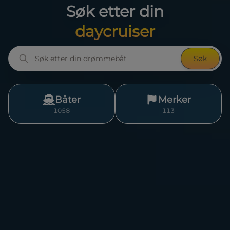
Søk etter din
cabincruiser
Søk
Båter
Merker
1058
113