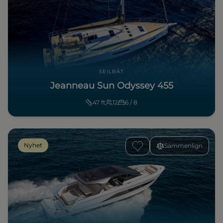
SEILBÅT
Jeanneau Sun Odyssey 455
47
ft
12
6 / 8
Nyhet
Sammenlign