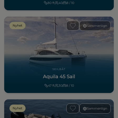
80
ft
40
8 / 10
Nyhet
Sammenlign
SEILBÅT
Aquila 45 Sail
47
ft
30
8 / 10
Nyhet
Sammenlign