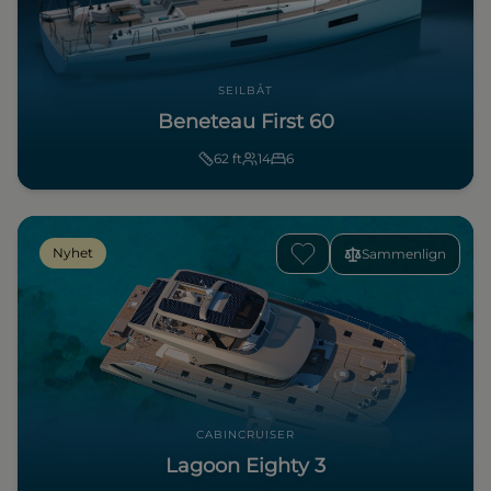
SEILBÅT
Beneteau First 60
62
ft
14
6
Nyhet
Sammenlign
CABINCRUISER
Lagoon Eighty 3