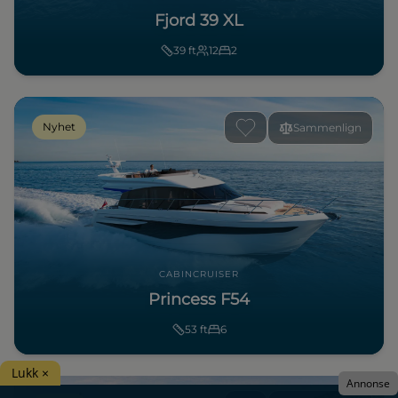
Fjord 39 XL
39
ft
12
2
Nyhet
Sammenlign
CABINCRUISER
Princess F54
53
ft
6
Lukk ×
Annonse