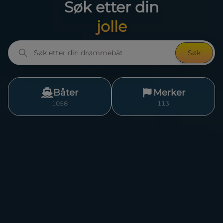
Søk etter din
bowrider
Søk
Båter
Merker
1058
113