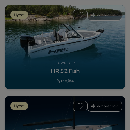
Nyhet
Sammenlign
BOWRIDER
HR 5.2 Fish
17
ft
4
Nyhet
Sammenlign