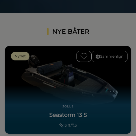
NYE BÅTER
Nyhet
Sammenlign
JOLLE
Seastorm 13 S
13
ft
5