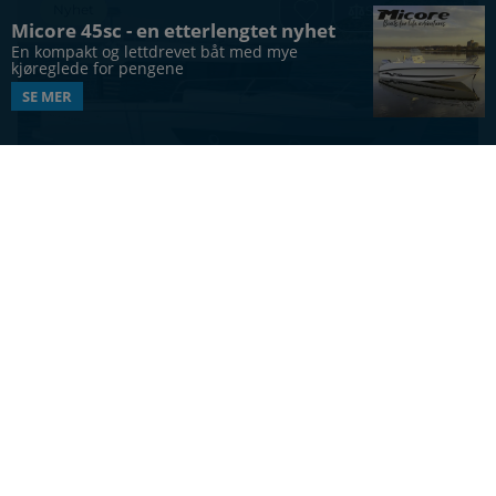
Nyhet
Sammenlign
Micore 45sc - en etterlengtet nyhet
En kompakt og lettdrevet båt med mye 
kjøreglede for pengene
SE MER
CABINCRUISER
Beneteau Swift Trawler 37 Sedan
37
ft
10
4
Vis alle båter
UTFORSK MERKER