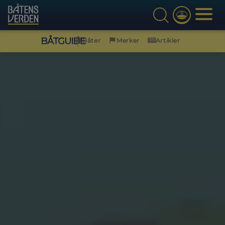
BÅTGUIDE
Båter
Merker
Artikler