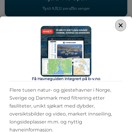
45
ft
12
pers
4
senger
×
Få Havneguiden integrert på b-v.no
Flere tusen natur- og gjestehavner i Norge,
Sverige og Danmark med filtrering etter
fasiliteter, unikt sjøkart med dybder,
oversiktsbilder og video, markert innseiling,
longsideplasser m.m. og nyttig
havneinformasjon.