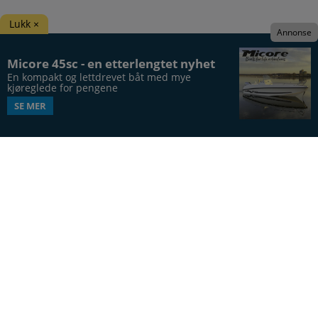
Lukk ×
Annonse
Micore 45sc - en etterlengtet nyhet
En kompakt og lettdrevet båt med mye 
kjøreglede for pengene
SE MER
Båtens Verden er hele Norges båtblad, utgis syv
ganger årlig, i 20. årgang.