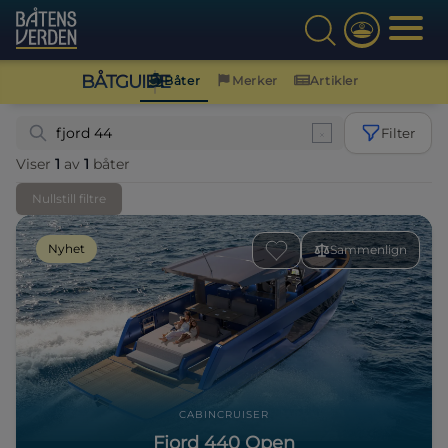
BÅTGUIDE
Båter
Merker
Artikler
Filter
Viser
1
av
1
båter
Nullstill filtre
Nyhet
Sammenlign
CABINCRUISER
Fjord 440 Open