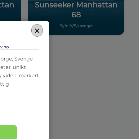
ttan
Sunseeker Manhattan
68
×
70
ft
8
senger
-v.no
Norge, Sverige
eter, unikt
g video, markert
ttig