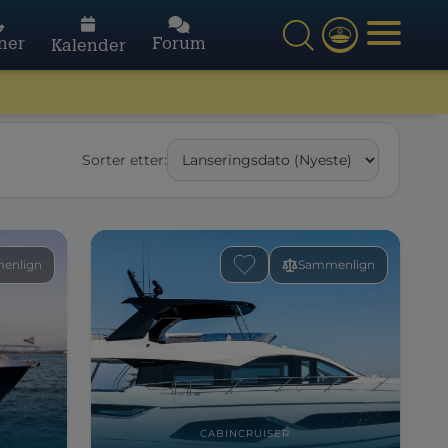
ner
Forum
Kalender
Sorter etter:
enlign
Sammenlign
CABINCRUISER