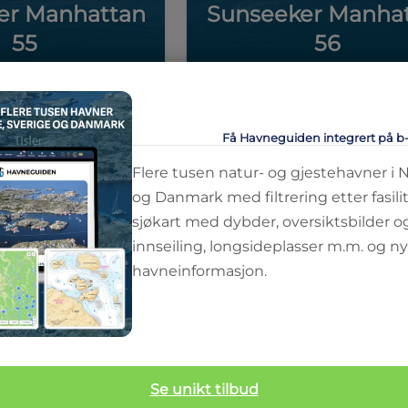
er Manhattan
Sunseeker Manha
55
56
6
ft
6
senger
56
ft
6
senger
Få Havneguiden integrert på b
Flere tusen natur- og gjestehavner i 
og Danmark med filtrering etter fasilit
sjøkart med dybder, oversiktsbilder o
innseiling, longsideplasser m.m. og ny
havneinformasjon.
Se unikt tilbud