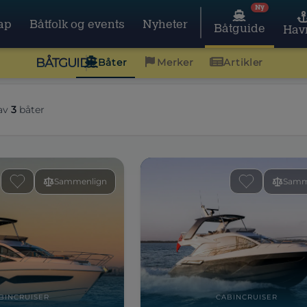
Ny
ap
Båtfolk og events
Nyheter
Båtguide
Hav
BÅTGUIDE
Båter
Merker
Artikler
av
3
båter
Sammenlign
Samm
BINCRUISER
CABINCRUISER