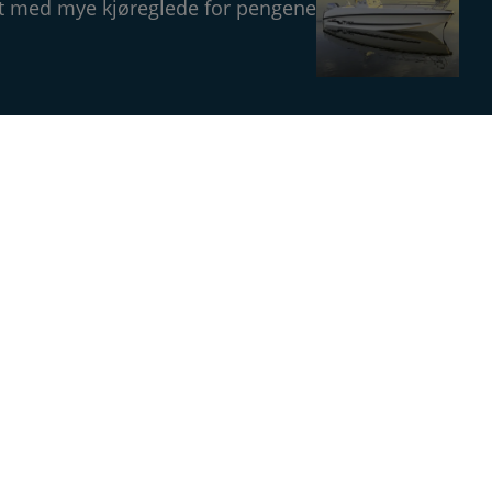
åt med mye kjøreglede for pengene
Magasin
Annonsere
Om Båtens Verden
Kontakt oss