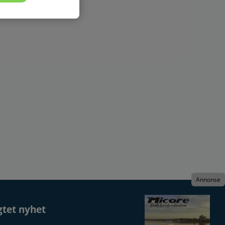
Annonse
gtet nyhet