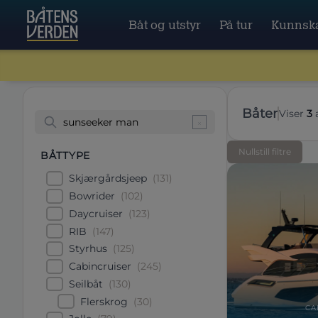
Båt og utstyr
På tur
Kunnsk
båter
Viser
3
Nullstill filtre
BÅTTYPE
Skjærgårdsjeep
(
131
)
Bowrider
(
102
)
Daycruiser
(
123
)
RIB
(
147
)
Styrhus
(
125
)
Cabincruiser
(
245
)
Seilbåt
(
130
)
Flerskrog
(
30
)
CA