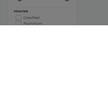
Materiale
Glassfiber
Aluminium
Polyetylen
Stål
Karbon
CE-kategori
A
B
C
D
Båtens Verden er hele Norges b
Tips oss:
tips@b-v.no
Ansvarlig redaktør: Vetle Børr