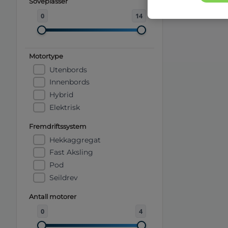
Soveplasser
0
14
Motortype
Utenbords
Innenbords
Hybrid
Elektrisk
Fremdriftssystem
Hekkaggregat
Fast Aksling
Pod
Seildrev
Antall motorer
0
4