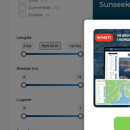
Jolle
(
79
)
Sunseek
Gummibåt
(
10
)
Snekke
(
4
)
5
Lengde
0
fot
Bytt til
m
133
fot
Bredde (m)
0
13
Lugarer
0
7