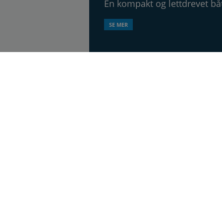
En kompakt og lettdrevet b
SE MER
åtblad, utgis syv ganger årlig, i 20. årgang.
esen