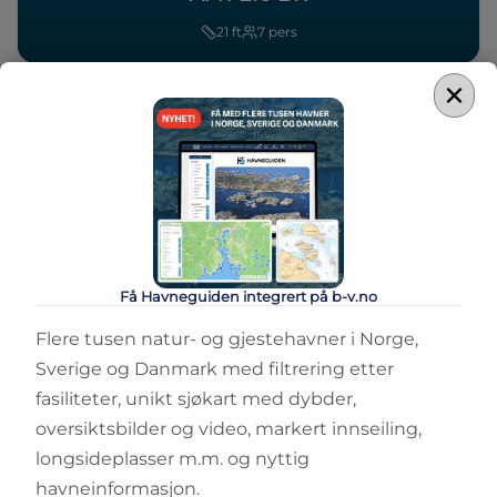
21
ft
7
pers
×
Sammenlign
Få Havneguiden integrert på b-v.no
DAYCRUISER
AMT 210 DC
Flere tusen natur- og gjestehavner i Norge,
Sverige og Danmark med filtrering etter
21
ft
7
pers
2
senger
fasiliteter, unikt sjøkart med dybder,
oversiktsbilder og video, markert innseiling,
longsideplasser m.m. og nyttig
havneinformasjon.