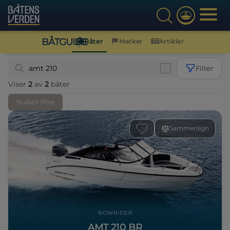
BÅTGUIDE
Båter
Merker
Artikler
Filter
Viser
2
av
2
båter
Nullstill filtre
Sammenlign
BOWRIDER
AMT 210 BR