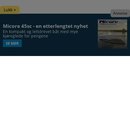
Lukk ×
Annonse
Micore 45sc - en etterlengtet nyhet
En kompakt og lettdrevet båt med mye 
kjøreglede for pengene
SE MER
Båtens Verden er hele Norges båtblad, utgis syv
ganger årlig, i 20. årgang.