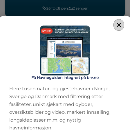
26
ft
8
pers
2
senger
×
Sammenlign
Få Havneguiden integrert på b-v.no
STYRHUS
XO DFNDR 9
Flere tusen natur- og gjestehavner i Norge,
Sverige og Danmark med filtrering etter
29
ft
8
pers
2
senger
fasiliteter, unikt sjøkart med dybder,
oversiktsbilder og video, markert innseiling,
longsideplasser m.m. og nyttig
havneinformasjon.