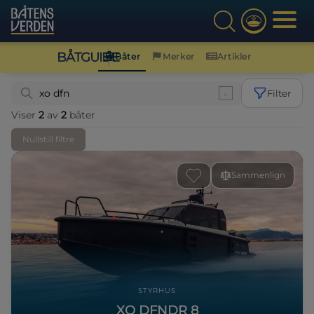
BÅTGUIDE
Båter
Merker
Artikler
Filter
Viser
2
av
2
båter
Nullstill filtre
Sammenlign
STYRHUS
XO DFNDR 8