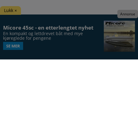
Lukk ×
Annonse
Micore 45sc - en etterlengtet nyhet
En kompakt og lettdrevet båt med mye 
kjøreglede for pengene
SE MER
Båtens Verden er hele Norges båtblad, utgis syv
ganger årlig, i 20. årgang.