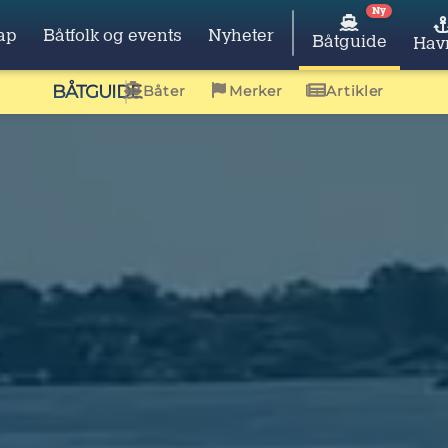
Ny
ap
Båtfolk og events
Nyheter
Båtguide
Hav
BÅTGUIDE
Båter
Merker
Artikler