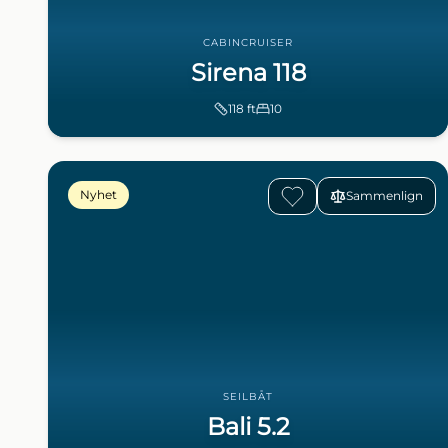
CABINCRUISER
Sirena 118
118
ft
10
Nyhet
Sammenlign
SEILBÅT
Bali 5.2