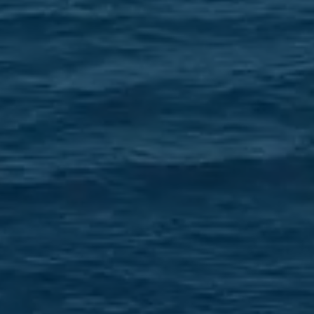
Flere tusen nat
fasiliteter, uni
longsideplasser