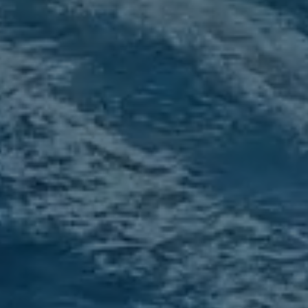
trering etter
nseiling,