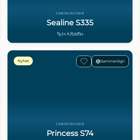
CABINCRUISER
Sealine S335
34
ft
8
4
Nyhet
Sammenlign
CABINCRUISER
Princess S74