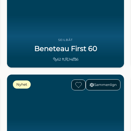
SEILBÅT
Beneteau First 60
62
ft
14
6
Nyhet
Sammenlign