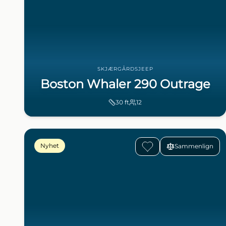
SKJÆRGÅRDSJEEP
Boston Whaler 290 Outrage
30
ft
12
Nyhet
Sammenlign