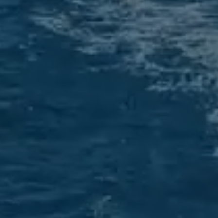
Få Havneguiden integrert på b-v.no
ur- og gjestehavner i Norge, Sverige og Danmark med fil
kt sjøkart med dybder, oversiktsbilder og video, markert in
 m.m. og nyttig havneinformasjon.
Se unikt tilbud