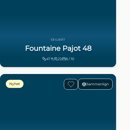
SEILBÅT
Fountaine Pajot 48
47
ft
22
6 / 10
Nyhet
Sammenlign