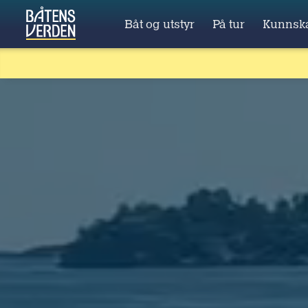
Båt og utstyr
På tur
Kunnsk