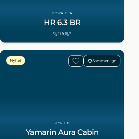
BOWRIDER
HR 6.3 BR
21
ft
7
Nyhet
Sammenlign
STYRHUS
Yamarin Aura Cabin