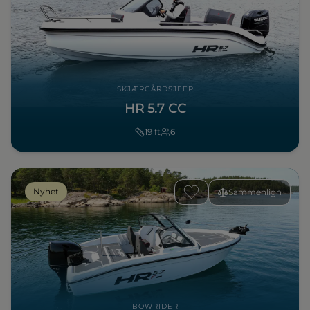
SKJÆRGÅRDSJEEP
HR 5.7 CC
19
ft
6
Nyhet
Sammenlign
BOWRIDER