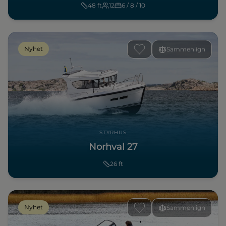
48
ft
12
6 / 8 / 10
Nyhet
Sammenlign
STYRHUS
Norhval 27
26
ft
Nyhet
Sammenlign