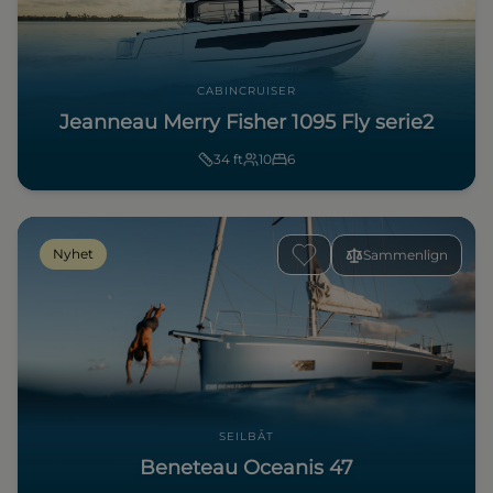
CABINCRUISER
Jeanneau Merry Fisher 1095 Fly serie2
34
ft
10
6
Nyhet
Sammenlign
SEILBÅT
Beneteau Oceanis 47