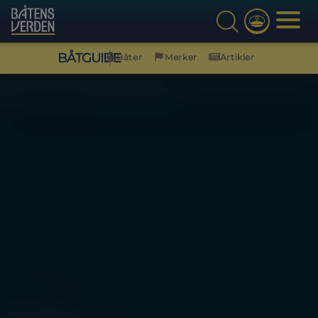
BÅTGUIDE
Båter
Merker
Artikler