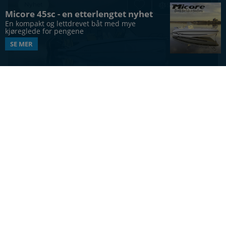
Nyhet
Sammenlign
Micore 45sc - en etterlengtet nyhet
En kompakt og lettdrevet båt med mye 
kjøreglede for pengene
SE MER
SKJÆRGÅRDSJEEP
Navan T30
34
ft
12
Vis alle båter
UTFORSK MERKER