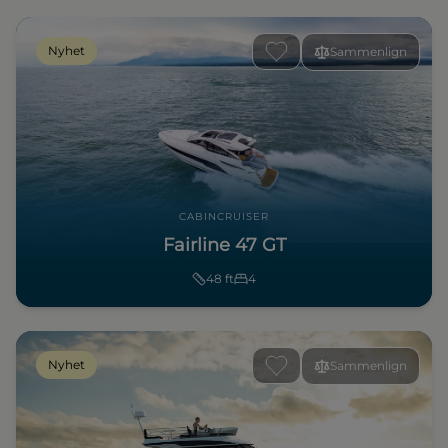
Nyhet
Sammenlign
CABINCRUISER
Fairline 47 GT
48
ft
4
Nyhet
Sammenlign