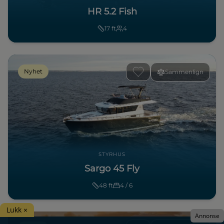
HR 5.2 Fish
17
ft
4
Nyhet
Sammenlign
STYRHUS
Sargo 45 Fly
48
ft
4 / 6
Lukk ×
Annonse