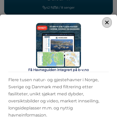
42
ft
6 / 8
senger
×
Få Havneguiden integrert på b-v.no
Flere tusen natur- og gjestehavner i Norge,
Sverige og Danmark med filtrering etter
fasiliteter, unikt sjøkart med dybder,
oversiktsbilder og video, markert innseiling,
longsideplasser m.m. og nyttig
havneinformasjon.