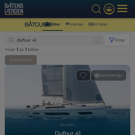
BÅTGUIDE
Båter
Merker
Artikler
Filter
Viser
1
av
1
båter
Nullstill filtre
Sammenlign
SEILBÅT
Dufour 41