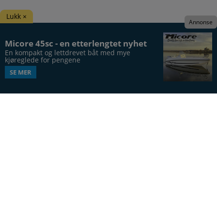
Lukk ×
Annonse
Micore 45sc - en etterlengtet nyhet
En kompakt og lettdrevet båt med mye 
kjøreglede for pengene
SE MER
Båtens Verden er hele Norges båtblad, utgis syv
ganger årlig, i 20. årgang.