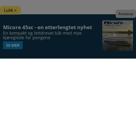
Lukk ×
Annonse
Micore 45sc - en etterlengtet nyhet
En kompakt og lettdrevet båt med mye 
kjøreglede for pengene
SE MER
Båtens Verden er hele Norges båtblad, utgis syv
ganger årlig, i 20. årgang.