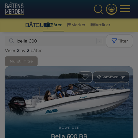
BÅTGUIDE
Båter
Merker
Artikler
Filter
Viser
2
av
2
båter
Nullstill filtre
Sammenlign
BOWRIDER
Bella 600 BR