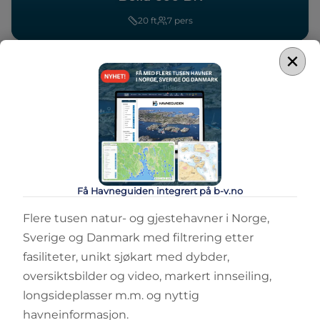
20
ft
7
pers
×
Sammenlign
Få Havneguiden integrert på b-v.no
SKJÆRGÅRDSJEEP
Bella 600 R
Flere tusen natur- og gjestehavner i Norge,
Sverige og Danmark med filtrering etter
20
ft
7
pers
fasiliteter, unikt sjøkart med dybder,
oversiktsbilder og video, markert innseiling,
longsideplasser m.m. og nyttig
havneinformasjon.