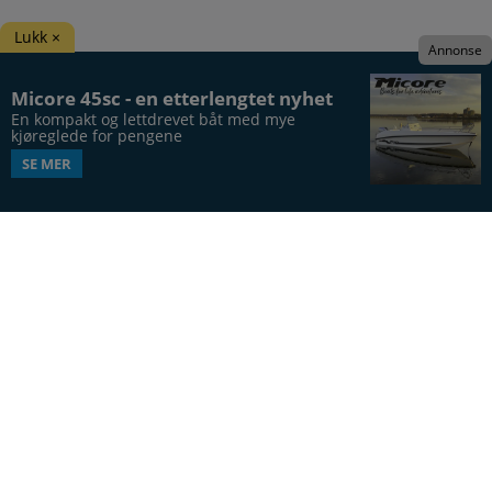
Lukk ×
Annonse
Micore 45sc - en etterlengtet nyhet
En kompakt og lettdrevet båt med mye 
kjøreglede for pengene
SE MER
Båtens Verden er hele Norges båtblad, utgis syv
ganger årlig, i 20. årgang.