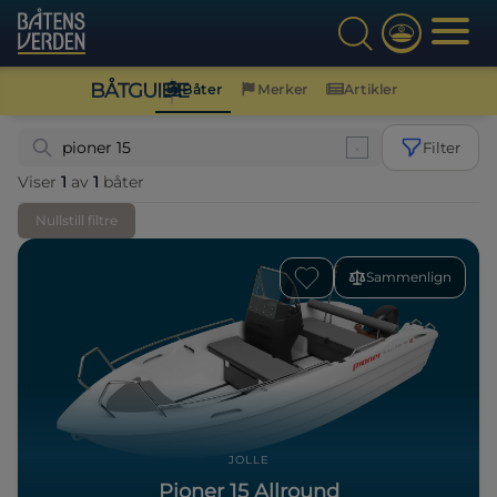
BÅTGUIDE
Båter
Merker
Artikler
Filter
Viser
1
av
1
båter
Nullstill filtre
Sammenlign
JOLLE
Pioner 15 Allround