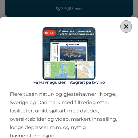
13
ft
3
pers
×
Sammenlign
Få Havneguiden integrert på b-v.no
JOLLE
Buster Mini Sport
Flere tusen natur- og gjestehavner i Norge,
Sverige og Danmark med filtrering etter
13
ft
3
pers
fasiliteter, unikt sjøkart med dybder,
oversiktsbilder og video, markert innseiling,
longsideplasser m.m. og nyttig
havneinformasjon.