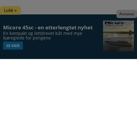
Lukk ×
Annonse
Micore 45sc - en etterlengtet nyhet
En kompakt og lettdrevet båt med mye 
kjøreglede for pengene
SE MER
Båtens Verden er hele Norges båtblad, utgis syv
ganger årlig, i 20. årgang.