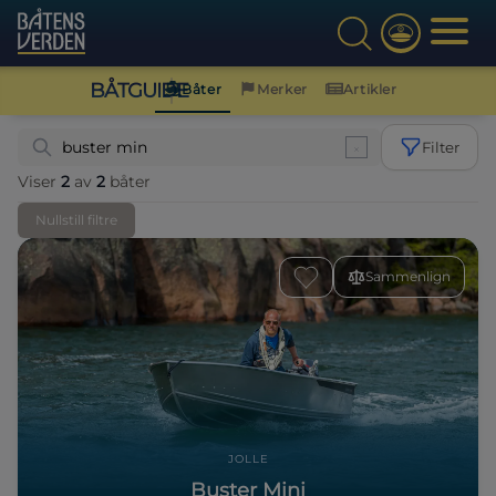
BÅTGUIDE
Båter
Merker
Artikler
Filter
Viser
2
av
2
båter
Nullstill filtre
Sammenlign
JOLLE
Buster Mini