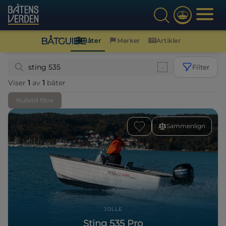
BÅTGUIDE
Båter
Merker
Artikler
Filter
Viser
1
av
1
båter
Nullstill filtre
Sammenlign
JOLLE
Sting 535 Pro