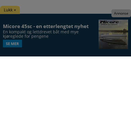
Lukk ×
Annonse
Micore 45sc - en etterlengtet nyhet
En kompakt og lettdrevet båt med mye 
kjøreglede for pengene
SE MER
Båtens Verden er hele Norges båtblad, utgis syv
ganger årlig, i 20. årgang.