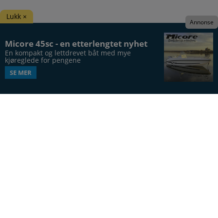
Lukk ×
Annonse
Micore 45sc - en etterlengtet nyhet
En kompakt og lettdrevet båt med mye 
kjøreglede for pengene
SE MER
Båtens Verden er hele Norges båtblad, utgis syv
ganger årlig, i 20. årgang.