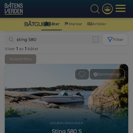
BÅTGUIDE
Båter
Merker
Artikler
Filter
Viser
1
av
1
båter
Nullstill filtre
Sammenlign
SKJÆRGÅRDSJEEP
Sting 580 S