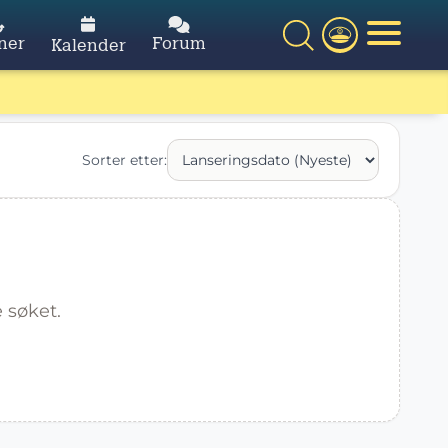
ner
Forum
Kalender
Sorter etter:
 søket.