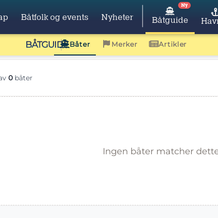
Ny
ap
Båtfolk og events
Nyheter
Båtguide
Hav
BÅTGUIDE
Båter
Merker
Artikler
av
0
båter
Ingen båter matcher dette