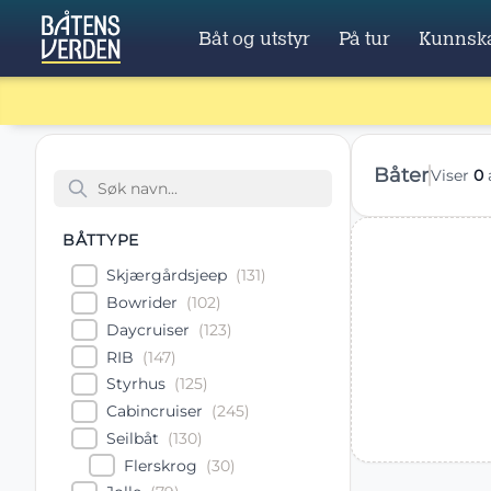
Båt og utstyr
På tur
Kunnsk
båter
Viser
0
BÅTTYPE
Skjærgårdsjeep
(
131
)
Bowrider
(
102
)
Daycruiser
(
123
)
RIB
(
147
)
Styrhus
(
125
)
Cabincruiser
(
245
)
Seilbåt
(
130
)
Flerskrog
(
30
)