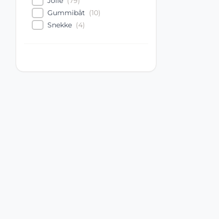
Jolle
(
79
)
Gummibåt
(
10
)
Snekke
(
4
)