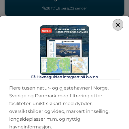
28
ft
6
pers
2
senger
×
Sammenlign
Få Havneguiden integrert på b-v.no
DAYCRUISER
Paragon 25 Open
Flere tusen natur- og gjestehavner i Norge,
Sverige og Danmark med filtrering etter
28
ft
6
pers
2
senger
fasiliteter, unikt sjøkart med dybder,
oversiktsbilder og video, markert innseiling,
longsideplasser m.m. og nyttig
havneinformasjon.