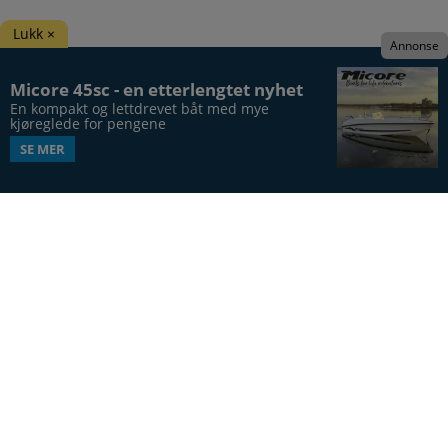
Lukk ×
Annonse
Micore 45sc - en etterlengtet nyhet
En kompakt og lettdrevet båt med mye 
kjøreglede for pengene
SE MER
Båtens Verden er hele Norges båtblad, utgis syv
ganger årlig, i 20. årgang.