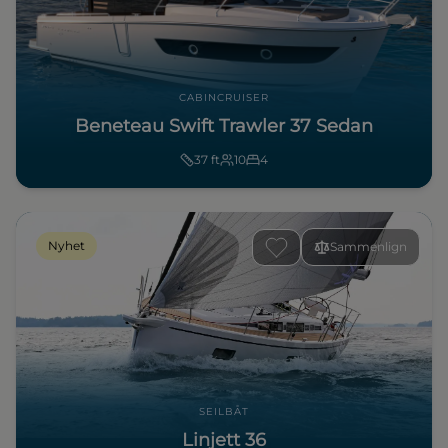
CABINCRUISER
Beneteau Swift Trawler 37 Sedan
37
ft
10
4
Nyhet
Sammenlign
SEILBÅT
Linjett 36