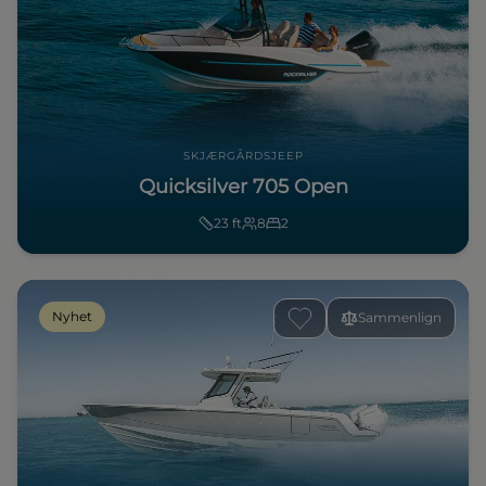
SKJÆRGÅRDSJEEP
Quicksilver 705 Open
23
ft
8
2
Nyhet
Sammenlign