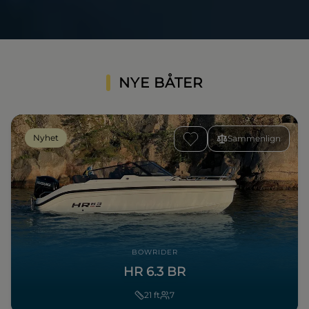
NYE BÅTER
Nyhet
Sammenlign
BOWRIDER
HR 6.3 BR
21
ft
7