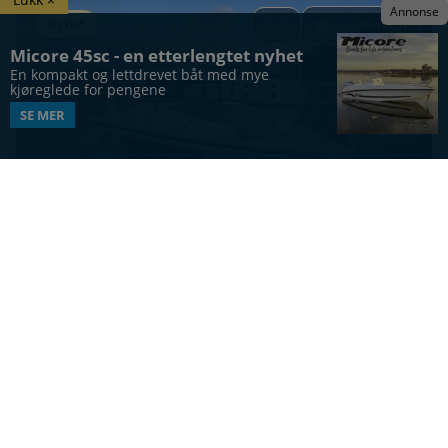
Annonse
Nyhet
Sammenlign
Micore 45sc - en etterlengtet nyhet
En kompakt og lettdrevet båt med mye 
kjøreglede for pengene
SE MER
CABINCRUISER
Saga 355
35
ft
4
Vis alle båter
UTFORSK MERKER