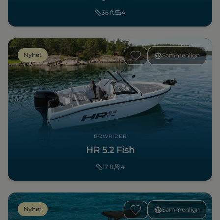
36
ft
4
Nyhet
Sammenlign
BOWRIDER
HR 5.2 Fish
17
ft
4
Nyhet
Sammenlign