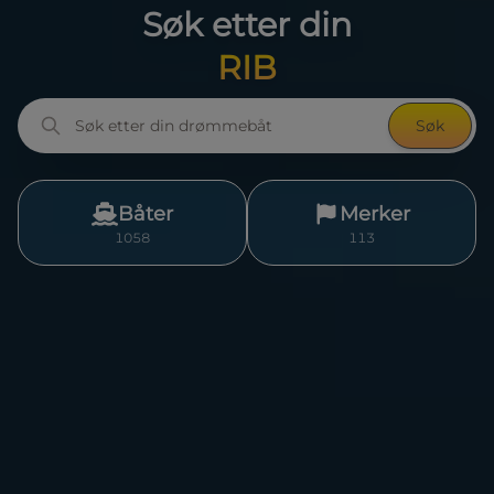
Søk etter din
seilbåt
Søk
Båter
Merker
1058
113