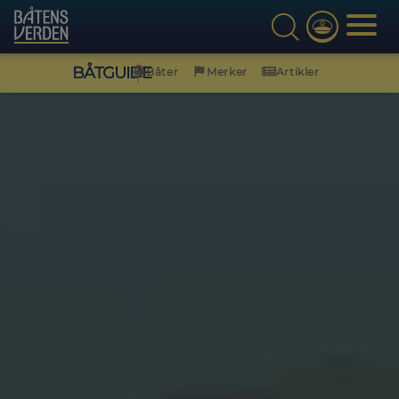
BÅTGUIDE
Båter
Merker
Artikler