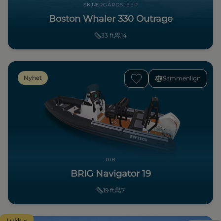
SKJÆRGÅRDSJEEP
Boston Whaler 330 Outrage
33
ft
14
Nyhet
Sammenlign
RIB
BRIG Navigator 19
19
ft
7
Lukk ×