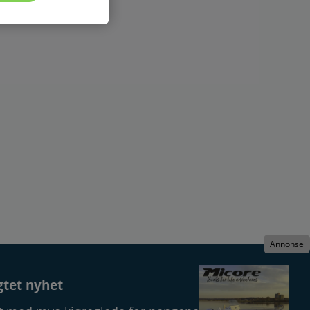
Annonse
gtet nyhet