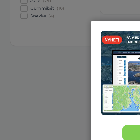
Jolle
(
79
)
Gummibåt
(
10
)
Snekke
(
4
)