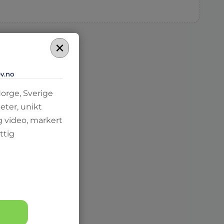
×
-v.no
Norge, Sverige
eter, unikt
g video, markert
ttig