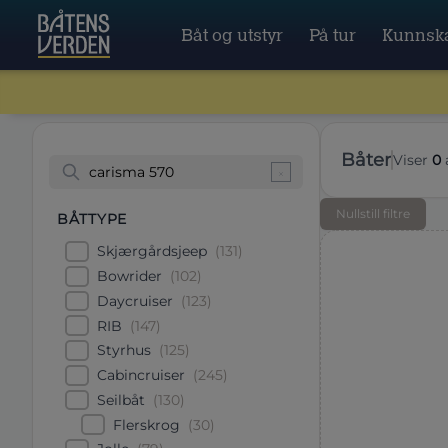
Båt og utstyr
På tur
Kunnsk
båter
Viser
0
Nullstill filtre
BÅTTYPE
Skjærgårdsjeep
(
131
)
Bowrider
(
102
)
Daycruiser
(
123
)
RIB
(
147
)
Styrhus
(
125
)
Cabincruiser
(
245
)
Seilbåt
(
130
)
Flerskrog
(
30
)