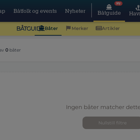
Ny
ap
Båtfolk og events
Nyheter
Båtguide
Hav
BÅTGUIDE
Båter
Merker
Artikler
av
0
båter
Ingen båter matcher dette
Nullstill filtre