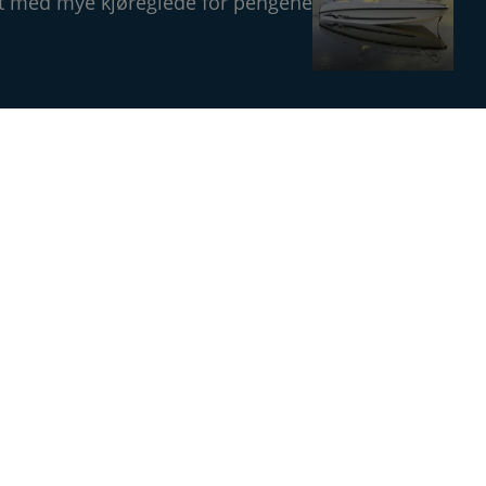
åt med mye kjøreglede for pengene
Magasin
Annonsere
Om Båtens Verden
Kontakt oss