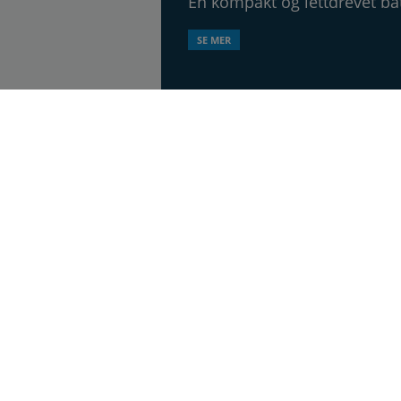
En kompakt og lettdrevet b
SE MER
åtblad, utgis syv ganger årlig, i 20. årgang.
esen