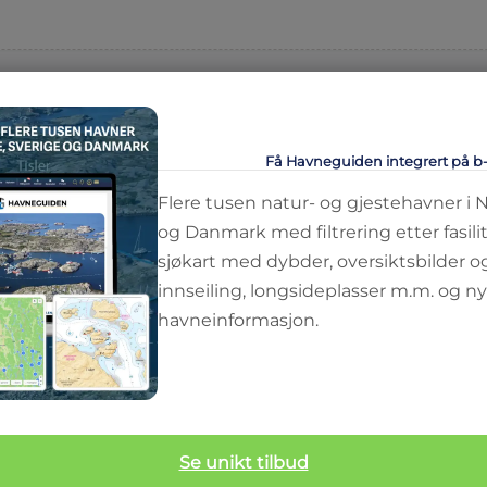
Få Havneguiden integrert på b
Flere tusen natur- og gjestehavner i 
og Danmark med filtrering etter fasilit
sjøkart med dybder, oversiktsbilder o
innseiling, longsideplasser m.m. og ny
havneinformasjon.
Se unikt tilbud