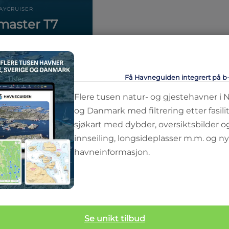
AYCRUISER
master T7
10
pers
2
senger
Få Havneguiden integrert på b
Flere tusen natur- og gjestehavner i 
og Danmark med filtrering etter fasilit
sjøkart med dybder, oversiktsbilder o
innseiling, longsideplasser m.m. og ny
havneinformasjon.
Se unikt tilbud