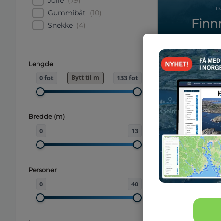
Jolle
(
79
)
D
Gummibåt
(
10
)
Finn
Snekke
(
4
)
23
ft
Lengde
0
fot
Bytt til
m
133
fot
Bredde (m)
0
13
Personer
0
40