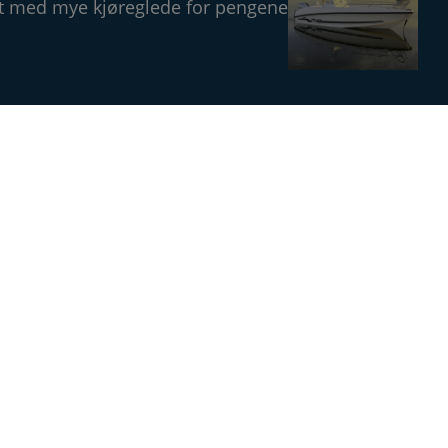
åt med mye kjøreglede for pengene
Magasin
Annonsere
Om Båtens Verden
Kontakt oss