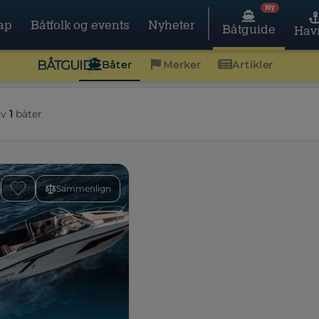
Ny
ap
Båtfolk og events
Nyheter
Båtguide
Hav
BÅTGUIDE
Båter
Merker
Artikler
av
1
båter
Sammenlign