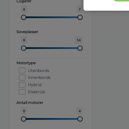
Lugarer
0
7
Soveplasser
0
14
Motortype
Utenbords
Innenbords
Hybrid
Elektrisk
Antall motorer
0
4