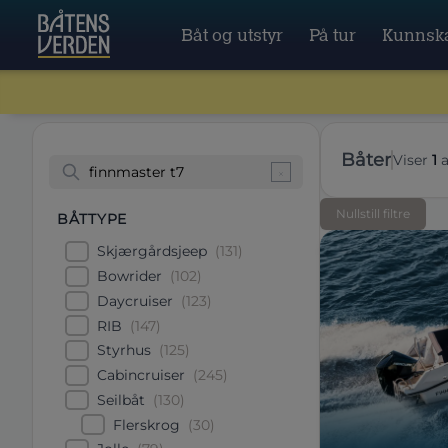
Båt og utstyr
På tur
Kunnsk
båter
Viser
1
Nullstill filtre
BÅTTYPE
Skjærgårdsjeep
(
131
)
Bowrider
(
102
)
Daycruiser
(
123
)
RIB
(
147
)
Styrhus
(
125
)
Cabincruiser
(
245
)
Seilbåt
(
130
)
Flerskrog
(
30
)