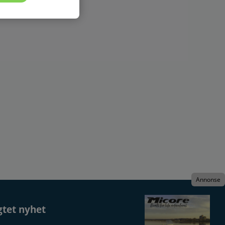
Annonse
gtet nyhet