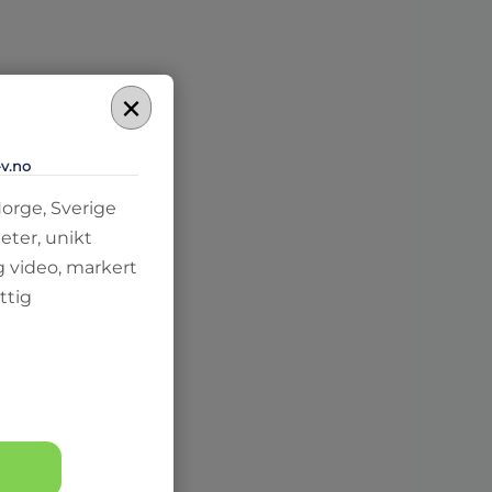
×
-v.no
Norge, Sverige
eter, unikt
g video, markert
ttig