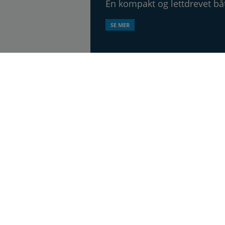
En kompakt og lettdrevet b
SE MER
åtblad, utgis syv ganger årlig, i 20. årgang.
esen