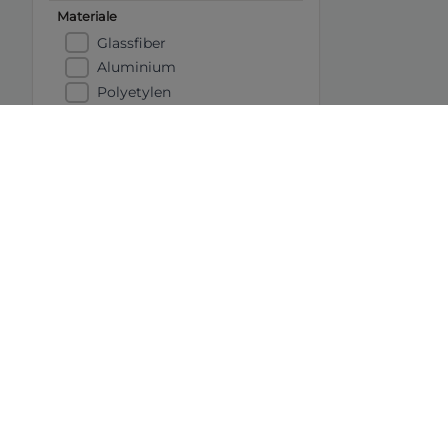
Materiale
Glassfiber
Aluminium
Polyetylen
Stål
Karbon
CE-kategori
A
B
C
D
Båtens Verden er hele Norges b
Tips oss:
tips@b-v.no
Ansvarlig redaktør: Vetle Børr