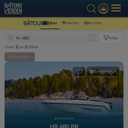
BÅTGUIDE
Båter
Merker
Artikler
Filter
Viser
2
av
2
båter
Nullstill filtre
Sammenlign
BOWRIDER
HR 480 BR