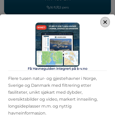
16
ft
5
pers
×
Sammenlign
Få Havneguiden integrert på b-v.no
SKJÆRGÅRDSJEEP
HR 480 SC
Flere tusen natur- og gjestehavner i Norge,
Sverige og Danmark med filtrering etter
16
ft
5
pers
fasiliteter, unikt sjøkart med dybder,
oversiktsbilder og video, markert innseiling,
longsideplasser m.m. og nyttig
havneinformasjon.