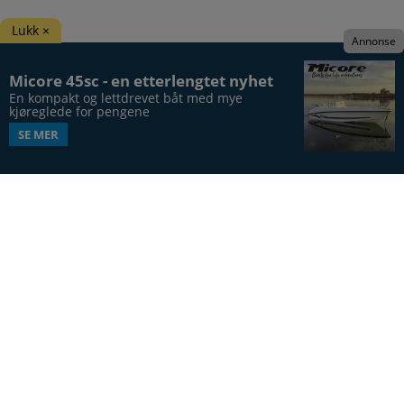
Lukk ×
Annonse
Micore 45sc - en etterlengtet nyhet
En kompakt og lettdrevet båt med mye 
kjøreglede for pengene
SE MER
Båtens Verden er hele Norges båtblad, utgis syv
ganger årlig, i 20. årgang.