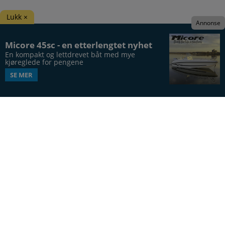
Lukk ×
Annonse
Micore 45sc - en etterlengtet nyhet
En kompakt og lettdrevet båt med mye 
kjøreglede for pengene
SE MER
Båtens Verden er hele Norges båtblad, utgis syv
ganger årlig, i 20. årgang.