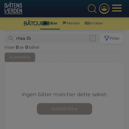
BÅTGUIDE
Båter
Merker
Artikler
Filter
Viser
0
av
0
båter
Nullstill filtre
Ingen båter matcher dette søket.
Nullstill filtre