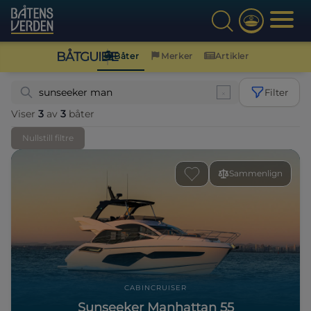
BÅTGUIDE
Båter
Merker
Artikler
Filter
Viser
3
av
3
båter
Nullstill filtre
Sammenlign
CABINCRUISER
Sunseeker Manhattan 55