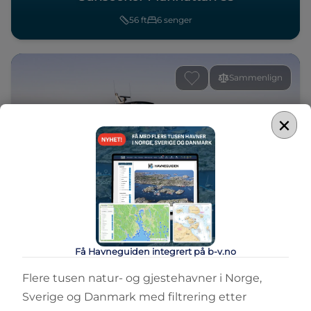
56
ft
6
senger
Sammenlign
×
CABINCRUISER
Sunseeker Manhattan 56
56
ft
6
senger
Få Havneguiden integrert på b-v.no
Flere tusen natur- og gjestehavner i Norge,
Sammenlign
Sverige og Danmark med filtrering etter