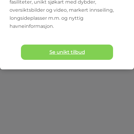
fasiliteter, unikt sjøkart med dybder,
oversiktsbilder og video, markert innseiling,
longsideplasser m.m. og nyttig
havneinformasjon.
CABINCRUISER
Sunseeker Manhattan 68
Se unikt tilbud
70
ft
8
senger