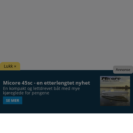
Lukk ×
Annonse
Micore 45sc - en etterlengtet nyhet
En kompakt og lettdrevet båt med mye 
kjøreglede for pengene
SE MER