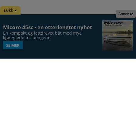
Lukk ×
Annonse
Micore 45sc - en etterlengtet nyhet
En kompakt og lettdrevet båt med mye 
kjøreglede for pengene
SE MER
Båtens Verden er hele Norges båtblad, utgis syv
ganger årlig, i 20. årgang.