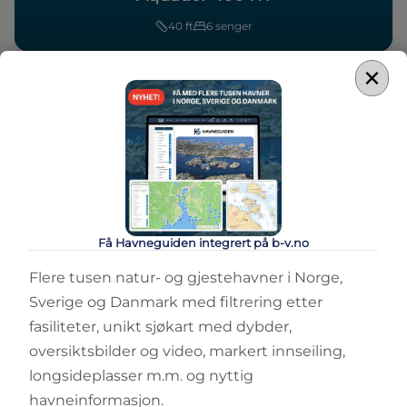
40
ft
6
senger
×
Få Havneguiden integrert på b-v.no
Flere tusen natur- og gjestehavner i Norge,
Sverige og Danmark med filtrering etter
fasiliteter, unikt sjøkart med dybder,
oversiktsbilder og video, markert innseiling,
longsideplasser m.m. og nyttig
havneinformasjon.