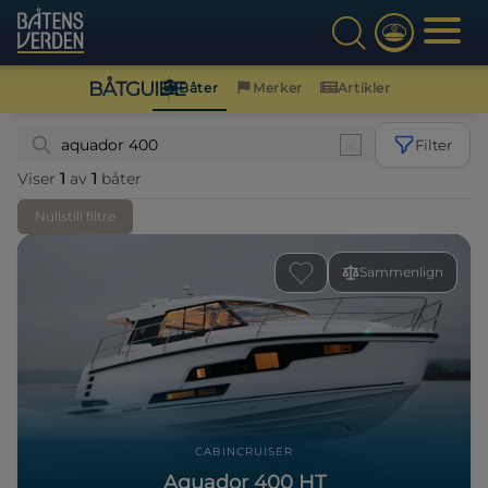
BÅTGUIDE
Båter
Merker
Artikler
Filter
Viser
1
av
1
båter
Nullstill filtre
Sammenlign
CABINCRUISER
Aquador 400 HT