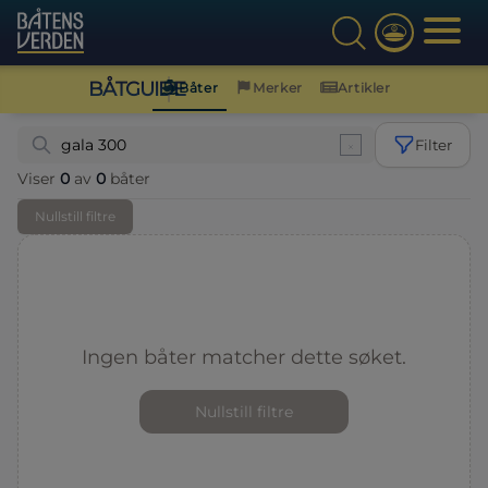
BÅTGUIDE
Båter
Merker
Artikler
Filter
Viser
0
av
0
båter
Nullstill filtre
Ingen båter matcher dette søket.
Nullstill filtre