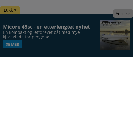
Lukk ×
Annonse
Micore 45sc - en etterlengtet nyhet
En kompakt og lettdrevet båt med mye 
kjøreglede for pengene
SE MER
Båtens Verden er hele Norges båtblad, utgis syv
ganger årlig, i 20. årgang.