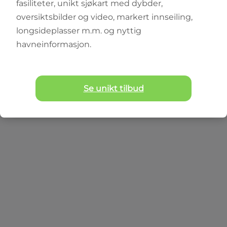
fasiliteter, unikt sjøkart med dybder,
oversiktsbilder og video, markert innseiling,
longsideplasser m.m. og nyttig
havneinformasjon.
RIB
Zodiac Pro 7
Se unikt tilbud
22
ft
16
pers