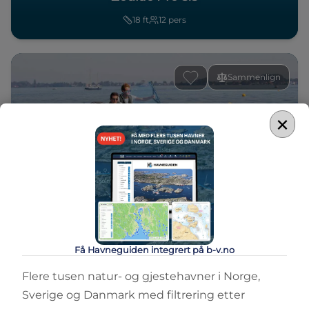
18
ft
12
pers
Sammenlign
×
RIB
Zodiac Pro 6.5
20
ft
15
pers
Få Havneguiden integrert på b-v.no
Flere tusen natur- og gjestehavner i Norge,
Sammenlign
Sverige og Danmark med filtrering etter