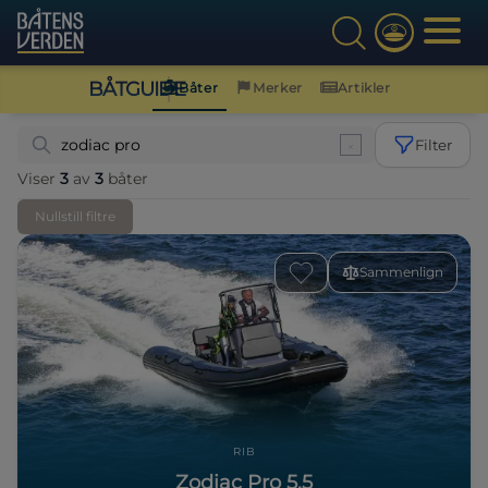
BÅTGUIDE
Båter
Merker
Artikler
Filter
Viser
3
av
3
båter
Nullstill filtre
Sammenlign
RIB
Zodiac Pro 5.5