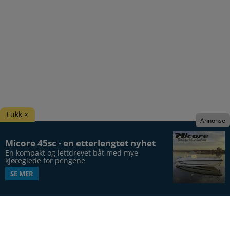
Lukk ×
Annonse
Micore 45sc - en etterlengtet nyhet
En kompakt og lettdrevet båt med mye 
kjøreglede for pengene
SE MER