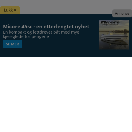
Lukk ×
Annonse
Micore 45sc - en etterlengtet nyhet
En kompakt og lettdrevet båt med mye 
kjøreglede for pengene
SE MER
Båtens Verden er hele Norges båtblad, utgis syv
ganger årlig, i 20. årgang.