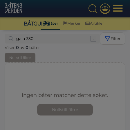
BÅTGUIDE
Båter
Merker
Artikler
Filter
Viser
0
av
0
båter
Nullstill filtre
Ingen båter matcher dette søket.
Nullstill filtre