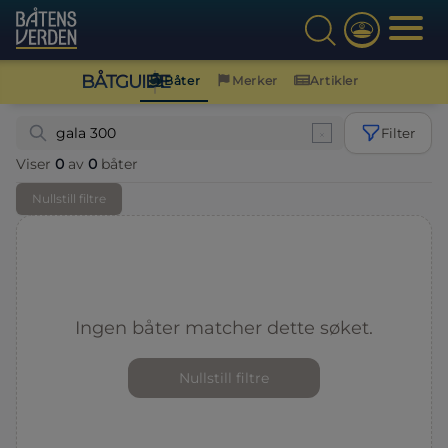
BÅTGUIDE
Båter
Merker
Artikler
Filter
Viser
0
av
0
båter
Nullstill filtre
Ingen båter matcher dette søket.
Nullstill filtre