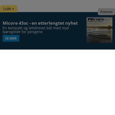
Lukk ×
Annonse
Micore 45sc - en etterlengtet nyhet
En kompakt og lettdrevet båt med mye 
kjøreglede for pengene
SE MER
Båtens Verden er hele Norges båtblad, utgis syv
ganger årlig, i 20. årgang.