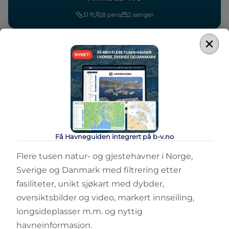
31
ft
8
pers
2
senger
×
Få Havneguiden integrert på b-v.no
Flere tusen natur- og gjestehavner i Norge,
Sverige og Danmark med filtrering etter
fasiliteter, unikt sjøkart med dybder,
oversiktsbilder og video, markert innseiling,
longsideplasser m.m. og nyttig
havneinformasjon.