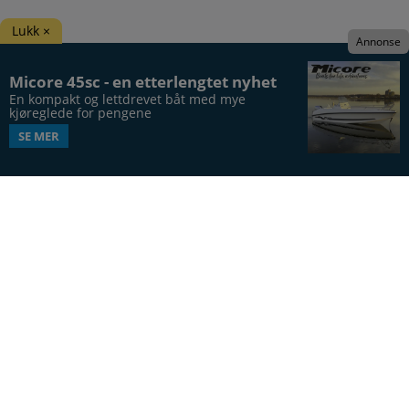
Lukk ×
Annonse
Micore 45sc - en etterlengtet nyhet
En kompakt og lettdrevet båt med mye 
kjøreglede for pengene
SE MER
Båtens Verden er hele Norges båtblad, utgis syv
ganger årlig, i 20. årgang.