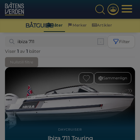
BÅTGUIDE
Båter
Merker
Artikler
Filter
Viser
1
av
1
båter
Nullstill filtre
Sammenlign
DAYCRUISER
Ibiza 711 Touring