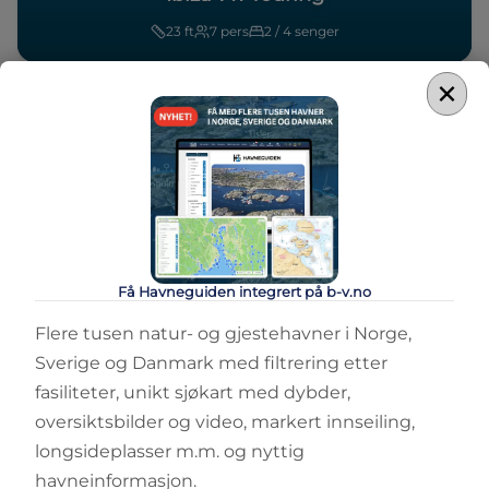
23
ft
7
pers
2 / 4
senger
×
Få Havneguiden integrert på b-v.no
Flere tusen natur- og gjestehavner i Norge,
Sverige og Danmark med filtrering etter
fasiliteter, unikt sjøkart med dybder,
oversiktsbilder og video, markert innseiling,
longsideplasser m.m. og nyttig
havneinformasjon.