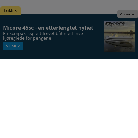
Lukk ×
Annonse
Micore 45sc - en etterlengtet nyhet
En kompakt og lettdrevet båt med mye 
kjøreglede for pengene
SE MER
Båtens Verden er hele Norges båtblad, utgis syv
ganger årlig, i 20. årgang.