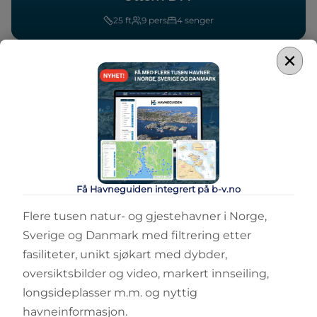
25
ft
9
pers
4
senger
×
Få Havneguiden integrert på b-v.no
Flere tusen natur- og gjestehavner i Norge,
Sverige og Danmark med filtrering etter
fasiliteter, unikt sjøkart med dybder,
oversiktsbilder og video, markert innseiling,
longsideplasser m.m. og nyttig
havneinformasjon.