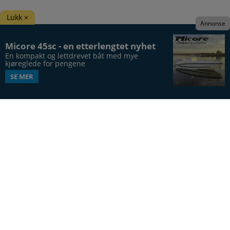
Lukk ×
Annonse
Micore 45sc - en etterlengtet nyhet
En kompakt og lettdrevet båt med mye 
kjøreglede for pengene
SE MER
Båtens Verden er hele Norges båtblad, utgis syv
ganger årlig, i 20. årgang.