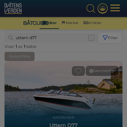
BÅTGUIDE
Båter
Merker
Artikler
Filter
Viser
1
av
1
båter
Nullstill filtre
Sammenlign
DAYCRUISER
Uttern D77