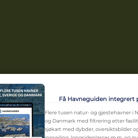
Få Havneguiden integrert 
Flere tusen natur- og gjestehavner i 
og Danmark med filtrering etter fasilit
sjøkart med dybder, oversiktsbilder o
innseiling, longsideplasser m.m. og ny