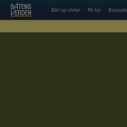
Båt og utstyr
På tur
Kunnsk