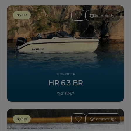
Nyhet
Sammenlign
BOWRIDER
HR 6.3 BR
21
ft
7
Nyhet
Sammenlign