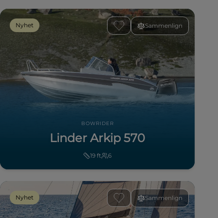
Nyhet
Sammenlign
BOWRIDER
Linder Arkip 570
19
ft
6
Nyhet
Sammenlign