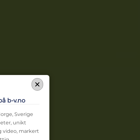
×
på b-v.no
Norge, Sverige
eter, unikt
g video, markert
ttig