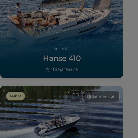
SEILBÅT
Hanse 410
41
ft
14
4 / 6
Nyhet
Sammenlign