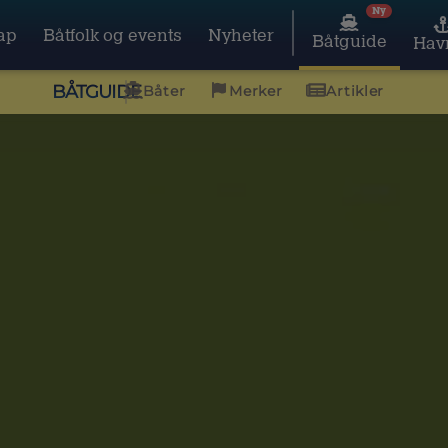
Ny
ap
Båtfolk og events
Nyheter
Båtguide
Hav
BÅTGUIDE
Båter
Merker
Artikler