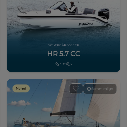
SKJÆRGÅRDSJEEP
HR 5.7 CC
19
ft
6
Nyhet
Sammenlign