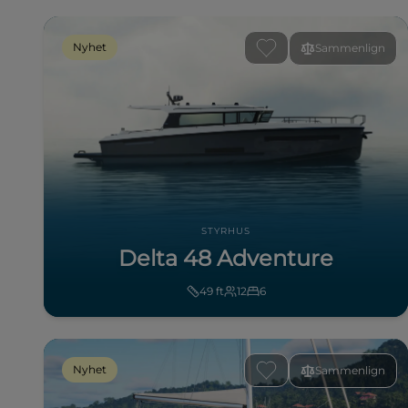
Nyhet
Sammenlign
STYRHUS
Delta 48 Adventure
49
ft
12
6
Nyhet
Sammenlign