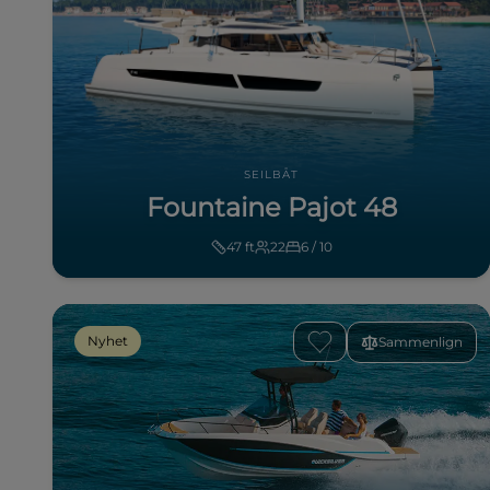
SEILBÅT
Fountaine Pajot 48
47
ft
22
6 / 10
Nyhet
Sammenlign