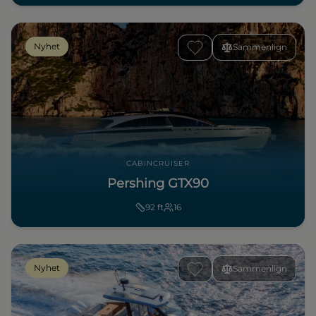
Nyhet
Sammenlign
CABINCRUISER
Pershing GTX90
92
ft
16
Nyhet
Sammenlign