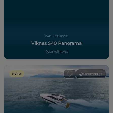
CABINCRUISER
Viknes S40 Panorama
40
ft
12
6
Nyhet
Sammenlign