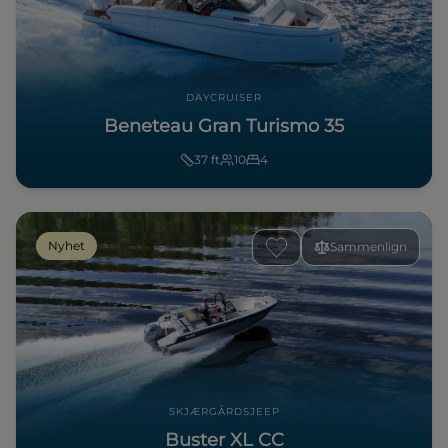
DAYCRUISER
Beneteau Gran Turismo 35
37
ft
10
4
Nyhet
Sammenlign
SKJÆRGÅRDSJEEP
Buster XL CC