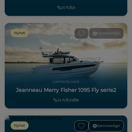
20
ft
6
Nyhet
Sammenlign
CABINCRUISER
Jeanneau Merry Fisher 1095 Fly serie2
34
ft
10
6
Nyhet
Sammenlign