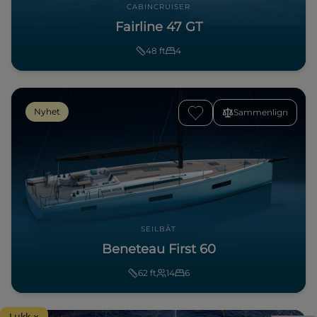
CABINCRUISER
Fairline 47 GT
48
ft
4
Nyhet
Sammenlign
SEILBÅT
Beneteau First 60
62
ft
14
6
Lukk ×