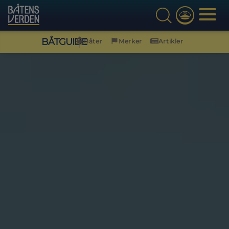
BÅTGUIDE
Båter
Merker
Artikler