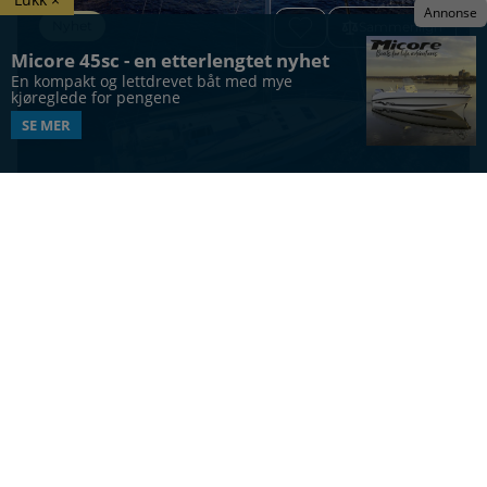
Annonse
Nyhet
Sammenlign
Micore 45sc - en etterlengtet nyhet
En kompakt og lettdrevet båt med mye 
kjøreglede for pengene
SE MER
SEILBÅT
Jeanneau Sun Odyssey 455
47
ft
12
6 / 8
Vis alle båter
UTFORSK MERKER