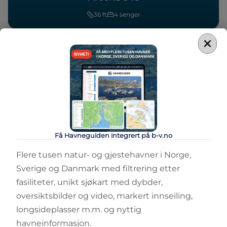
36
ft
4
senger
×
Få Havneguiden integrert på b-v.no
Flere tusen natur- og gjestehavner i Norge,
Sverige og Danmark med filtrering etter
fasiliteter, unikt sjøkart med dybder,
oversiktsbilder og video, markert innseiling,
longsideplasser m.m. og nyttig
havneinformasjon.