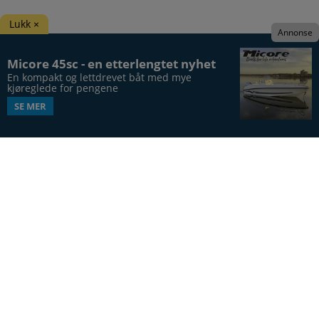
Lukk ×
Annonse
Micore 45sc - en etterlengtet nyhet
En kompakt og lettdrevet båt med mye 
kjøreglede for pengene
SE MER
Båtens Verden er hele Norges båtblad, utgis syv
ganger årlig, i 20. årgang.