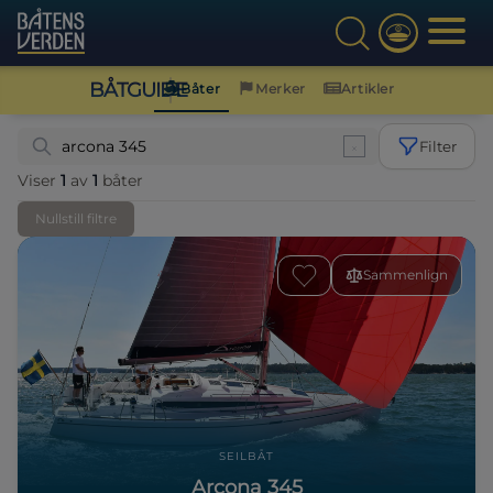
BÅTGUIDE
Båter
Merker
Artikler
Filter
Viser
1
av
1
båter
Nullstill filtre
Sammenlign
SEILBÅT
Arcona 345