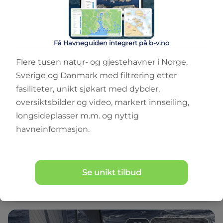
SEILBÅT
Beneteau First 30
31
ft
6
pers
4
senger
Få Havneguiden integrert på b-v.no
Flere tusen natur- og gjestehavner i Norge,
Sammenlign
Sverige og Danmark med filtrering etter
fasiliteter, unikt sjøkart med dybder,
oversiktsbilder og video, markert innseiling,
longsideplasser m.m. og nyttig
havneinformasjon.
SEILBÅT
Beneteau First 36
Se unikt tilbud
36
ft
6
senger