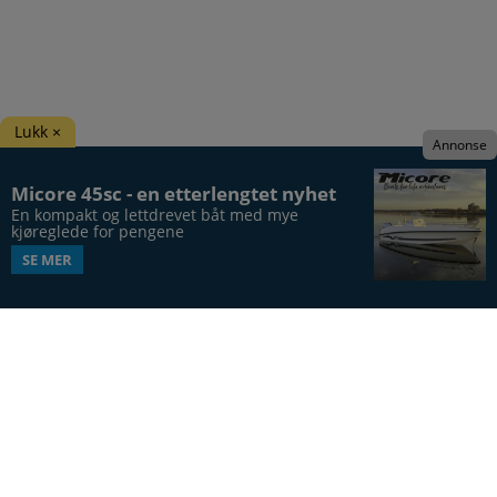
Lukk ×
Annonse
Micore 45sc - en etterlengtet nyhet
En kompakt og lettdrevet båt med mye 
kjøreglede for pengene
SE MER