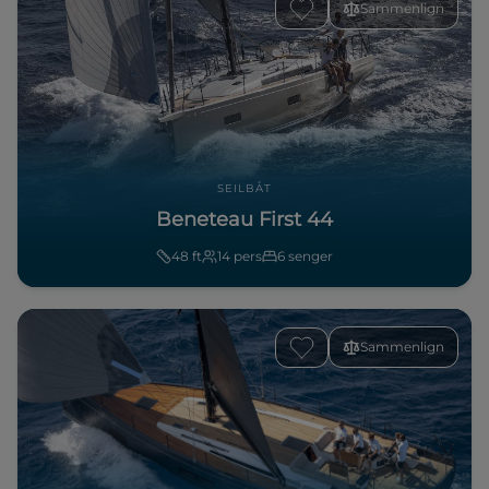
Sammenlign
SEILBÅT
Beneteau First 44
48
ft
14
pers
6
senger
Sammenlign