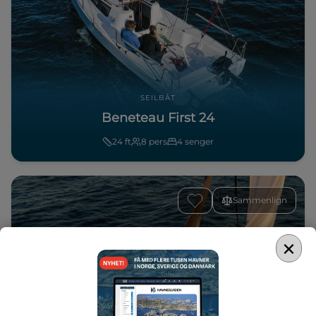
SEILBÅT
Beneteau First 24
24
ft
8
pers
4
senger
Sammenlign
×