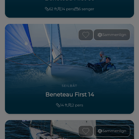
62
ft
14
pers
6
senger
Sammenlign
SEILBÅT
Beneteau First 14
14
ft
2
pers
Sammenlign