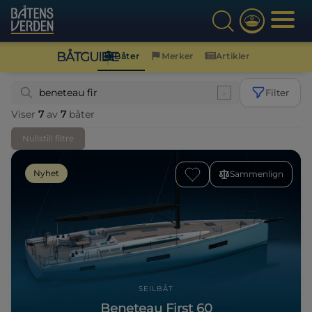
BÅTGUIDE
Båter
Merker
Artikler
Filter
Viser
7
av
7
båter
Nullstill filtre
Nyhet
Sammenlign
SEILBÅT
Beneteau First 60