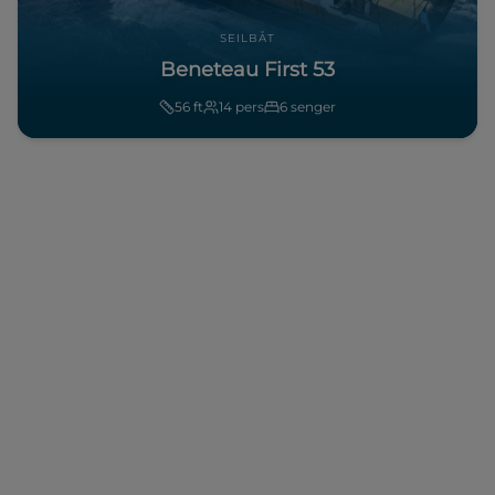
SEILBÅT
Beneteau First 53
56
ft
14
pers
6
senger