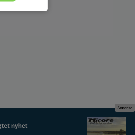
Annonse
gtet nyhet