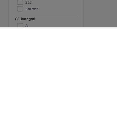
Stål
Karbon
CE-kategori
A
B
C
D
Båtens Verden er hele Norges b
Tips oss:
tips@b-v.no
Ansvarlig redaktør: Vetle Børr