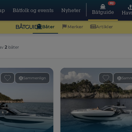
Ny
ap
Båtfolk og events
Nyheter
Båtguide
Hav
BÅTGUIDE
Båter
Merker
Artikler
av
2
båter
Sammenlign
Samm