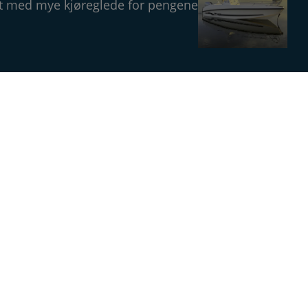
åt med mye kjøreglede for pengene
Magasin
Annonsere
Om Båtens Verden
Kontakt oss