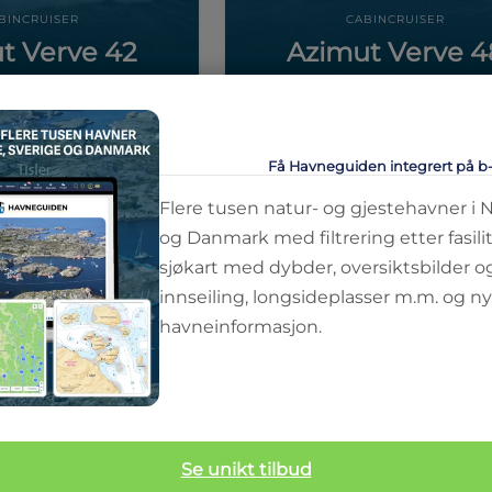
BINCRUISER
CABINCRUISER
t Verve 42
Azimut Verve 4
ft
2 / 4
senger
49
ft
4
senger
Få Havneguiden integrert på b
Flere tusen natur- og gjestehavner i 
og Danmark med filtrering etter fasilit
sjøkart med dybder, oversiktsbilder o
innseiling, longsideplasser m.m. og ny
havneinformasjon.
Se unikt tilbud