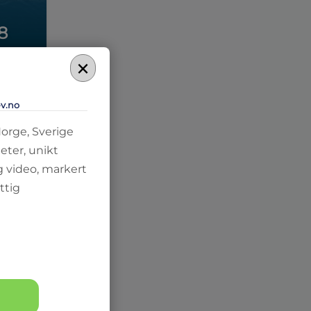
8
×
-v.no
Norge, Sverige
eter, unikt
g video, markert
ttig