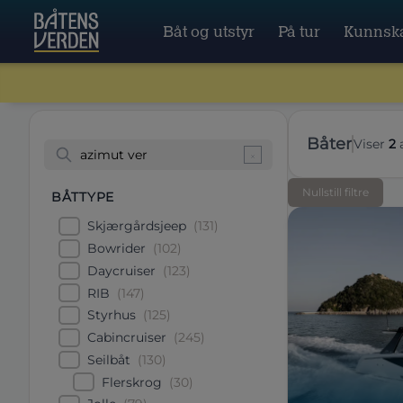
Båt og utstyr
På tur
Kunnsk
båter
Viser
2
Nullstill filtre
BÅTTYPE
Skjærgårdsjeep
(
131
)
Bowrider
(
102
)
Daycruiser
(
123
)
RIB
(
147
)
Styrhus
(
125
)
Cabincruiser
(
245
)
Seilbåt
(
130
)
Flerskrog
(
30
)