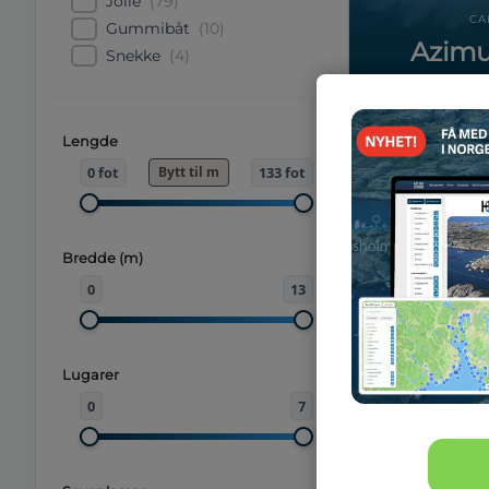
Jolle
(
79
)
CA
Gummibåt
(
10
)
Azimu
Snekke
(
4
)
42
Lengde
0
fot
Bytt til
m
133
fot
Bredde (m)
0
13
Lugarer
0
7