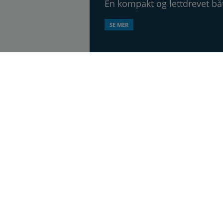
En kompakt og lettdrevet b
SE MER
åtblad, utgis syv ganger årlig, i 20. årgang.
esen