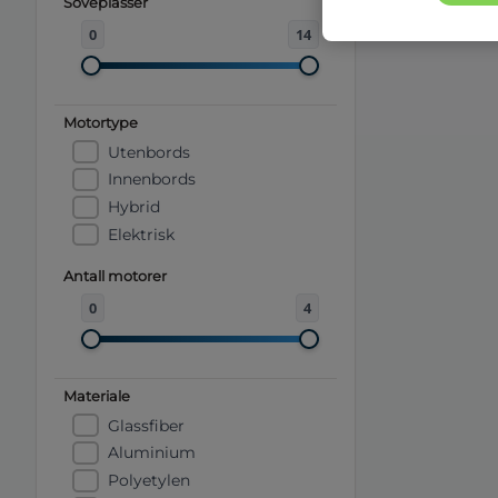
Soveplasser
0
14
Motortype
Utenbords
Innenbords
Hybrid
Elektrisk
Antall motorer
0
4
Materiale
Glassfiber
Aluminium
Polyetylen