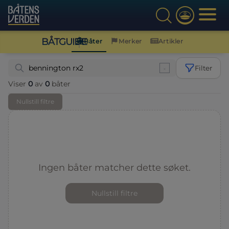
BÅTGUIDE
Båter
Merker
Artikler
Filter
Viser
0
av
0
båter
Nullstill filtre
Ingen båter matcher dette søket.
Nullstill filtre