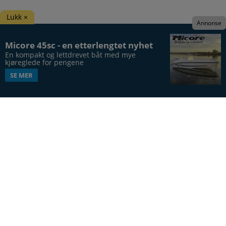
Lukk ×
Annonse
Micore 45sc - en etterlengtet nyhet
En kompakt og lettdrevet båt med mye 
kjøreglede for pengene
SE MER
Båtens Verden er hele Norges båtblad, utgis syv
ganger årlig, i 20. årgang.