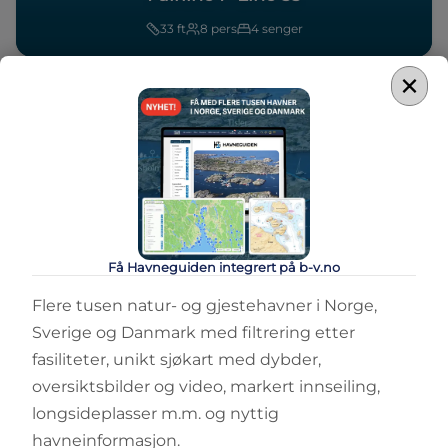
33
ft
8
pers
4
senger
×
Sammenlign
Få Havneguiden integrert på b-v.no
DAYCRUISER
Fairline F-Line 33 Outboard
Flere tusen natur- og gjestehavner i Norge,
Sverige og Danmark med filtrering etter
34
ft
8
pers
4
senger
fasiliteter, unikt sjøkart med dybder,
oversiktsbilder og video, markert innseiling,
longsideplasser m.m. og nyttig
havneinformasjon.