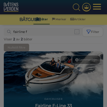
BÅTGUIDE
Båter
Merker
Artikler
Filter
Viser
2
av
2
båter
Nullstill filtre
Sammenlign
DAYCRUISER
Fairline F-Line 33