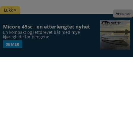
Lukk ×
Annonse
Micore 45sc - en etterlengtet nyhet
En kompakt og lettdrevet båt med mye 
kjøreglede for pengene
SE MER
Båtens Verden er hele Norges båtblad, utgis syv
ganger årlig, i 20. årgang.