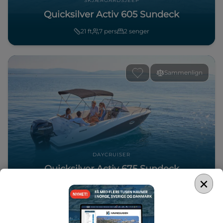
SKJÆRGÅRDSJEEP
Quicksilver Activ 605 Sundeck
21
ft
7
pers
2
senger
Sammenlign
DAYCRUISER
Quicksilver Activ 675 Sundeck
×
23
ft
8
pers
2
senger