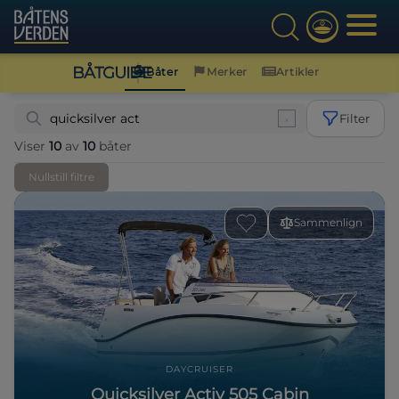
BÅTGUIDE
Båter
Merker
Artikler
Filter
Viser
10
av
10
båter
Nullstill filtre
Sammenlign
DAYCRUISER
Quicksilver Activ 505 Cabin