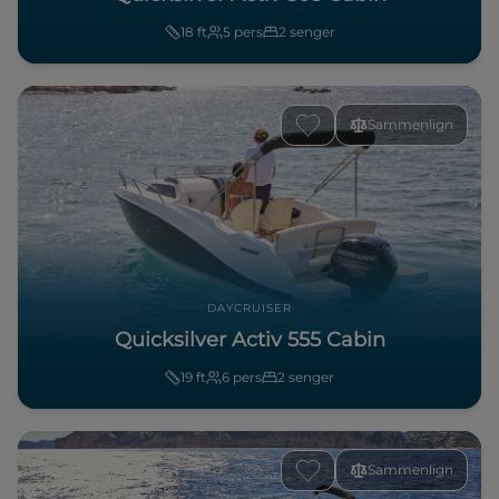
18
ft
5
pers
2
senger
Sammenlign
DAYCRUISER
Quicksilver Activ 555 Cabin
19
ft
6
pers
2
senger
Sammenlign