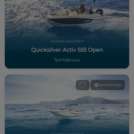
SKJÆRGÅRDSJEEP
Quicksilver Activ 555 Open
19
ft
6
pers
Sammenlign