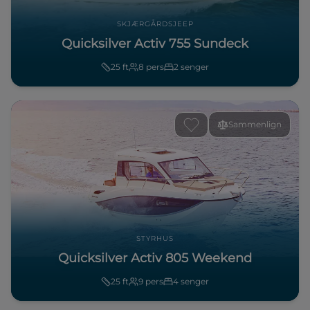
SKJÆRGÅRDSJEEP
Quicksilver Activ 755 Sundeck
25
ft
8
pers
2
senger
Sammenlign
STYRHUS
Quicksilver Activ 805 Weekend
25
ft
9
pers
4
senger