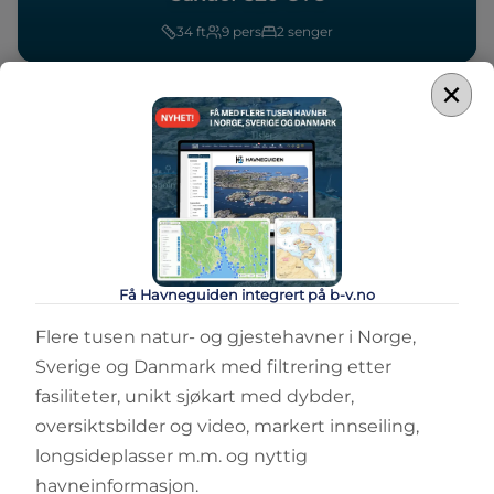
34
ft
9
pers
2
senger
×
Sammenlign
Få Havneguiden integrert på b-v.no
DAYCRUISER
Saxdor 320 GTO
Flere tusen natur- og gjestehavner i Norge,
Sverige og Danmark med filtrering etter
34
ft
9
pers
2
senger
fasiliteter, unikt sjøkart med dybder,
oversiktsbilder og video, markert innseiling,
longsideplasser m.m. og nyttig
havneinformasjon.