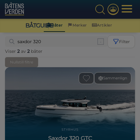
BÅTGUIDE
Båter
Merker
Artikler
Filter
Viser
2
av
2
båter
Nullstill filtre
Sammenlign
STYRHUS
Saxdor 320 GTC