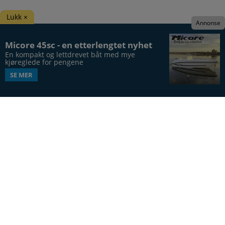
Lukk ×
Annonse
Micore 45sc - en etterlengtet nyhet
En kompakt og lettdrevet båt med mye 
kjøreglede for pengene
SE MER
Båtens Verden er hele Norges båtblad, utgis syv
ganger årlig, i 20. årgang.