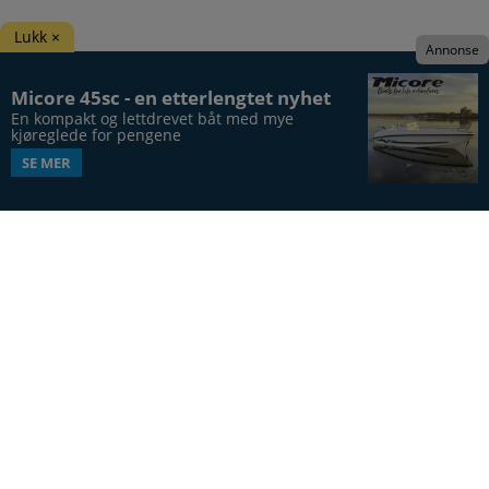
Lukk ×
Annonse
Micore 45sc - en etterlengtet nyhet
En kompakt og lettdrevet båt med mye 
kjøreglede for pengene
SE MER
Båtens Verden er hele Norges båtblad, utgis syv
ganger årlig, i 20. årgang.