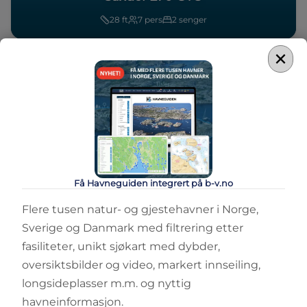
28
ft
7
pers
2
senger
×
Få Havneguiden integrert på b-v.no
Flere tusen natur- og gjestehavner i Norge,
Sverige og Danmark med filtrering etter
fasiliteter, unikt sjøkart med dybder,
oversiktsbilder og video, markert innseiling,
longsideplasser m.m. og nyttig
havneinformasjon.