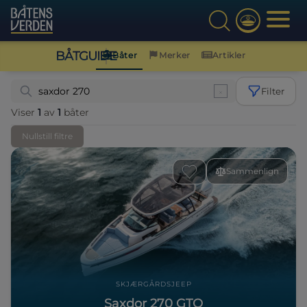
BÅTGUIDE
Båter
Merker
Artikler
Filter
Viser
1
av
1
båter
Nullstill filtre
Sammenlign
SKJÆRGÅRDSJEEP
Saxdor 270 GTO