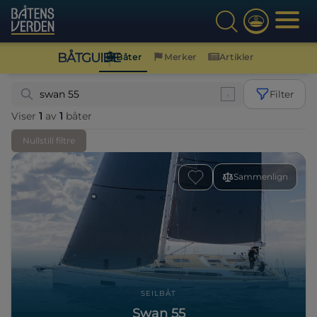
BÅTGUIDE
Båter
Merker
Artikler
Filter
Viser
1
av
1
båter
Nullstill filtre
Sammenlign
SEILBÅT
Swan 55