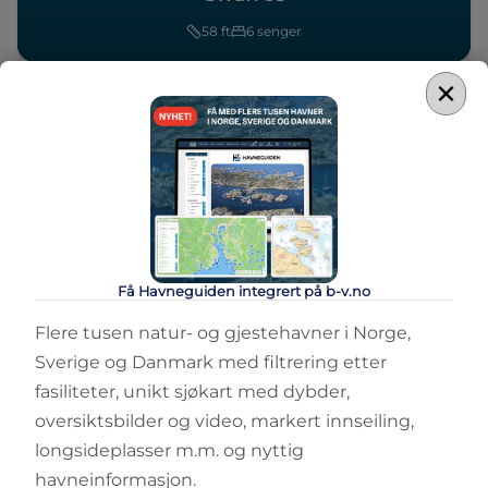
58
ft
6
senger
×
Få Havneguiden integrert på b-v.no
Flere tusen natur- og gjestehavner i Norge,
Sverige og Danmark med filtrering etter
fasiliteter, unikt sjøkart med dybder,
oversiktsbilder og video, markert innseiling,
longsideplasser m.m. og nyttig
havneinformasjon.