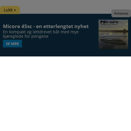
Lukk ×
Annonse
Micore 45sc - en etterlengtet nyhet
En kompakt og lettdrevet båt med mye 
kjøreglede for pengene
SE MER
Båtens Verden er hele Norges båtblad, utgis syv
ganger årlig, i 20. årgang.