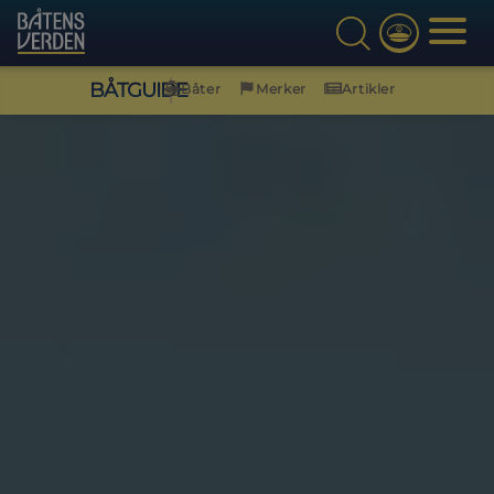
BÅTGUIDE
Båter
Merker
Artikler