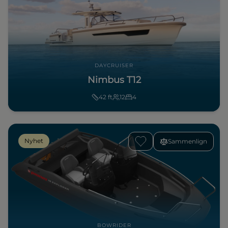
DAYCRUISER
Nimbus T12
42
ft
12
4
Nyhet
Sammenlign
BOWRIDER