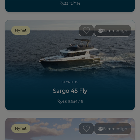
33
ft
14
Nyhet
Sammenlign
STYRHUS
Sargo 45 Fly
48
ft
4 / 6
Nyhet
Sammenlign