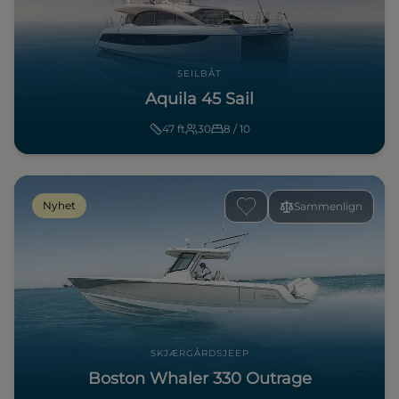
SEILBÅT
Aquila 45 Sail
47
ft
30
8 / 10
Nyhet
Sammenlign
SKJÆRGÅRDSJEEP
Boston Whaler 330 Outrage