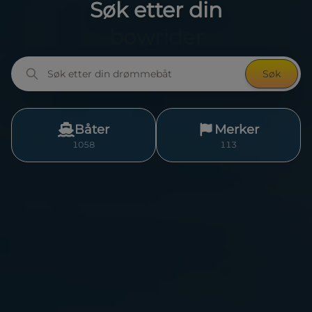
Søk etter din
seilbåt
Søk
Båter
Merker
1058
113