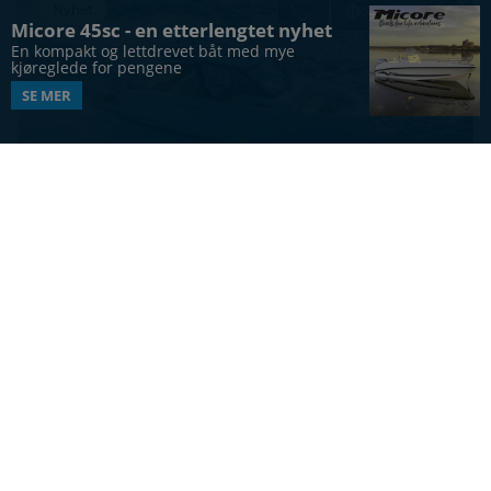
Nyhet
Sammenlign
Micore 45sc - en etterlengtet nyhet
En kompakt og lettdrevet båt med mye 
kjøreglede for pengene
SE MER
DAYCRUISER
Beneteau Gran Turismo 35
37
ft
10
4
Vis alle båter
UTFORSK MERKER