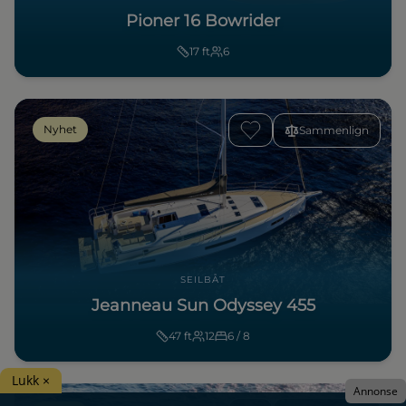
Pioner 16 Bowrider
17
ft
6
Nyhet
Sammenlign
SEILBÅT
Jeanneau Sun Odyssey 455
47
ft
12
6 / 8
Lukk ×
Annonse