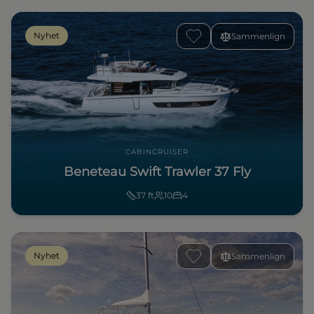
Nyhet
Sammenlign
CABINCRUISER
Beneteau Swift Trawler 37 Fly
37
ft
10
4
Nyhet
Sammenlign