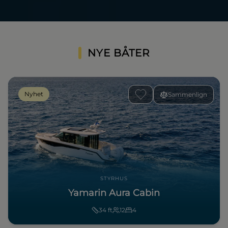
NYE BÅTER
Nyhet
Sammenlign
STYRHUS
Yamarin Aura Cabin
34
ft
12
4