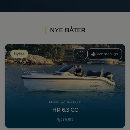
NYE BÅTER
Nyhet
Sammenlign
SKJÆRGÅRDSJEEP
HR 6.3 CC
21
ft
7