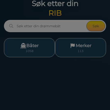
Søk etter din
skjærgårdsjeep
Søk
Båter
Merker
1058
113