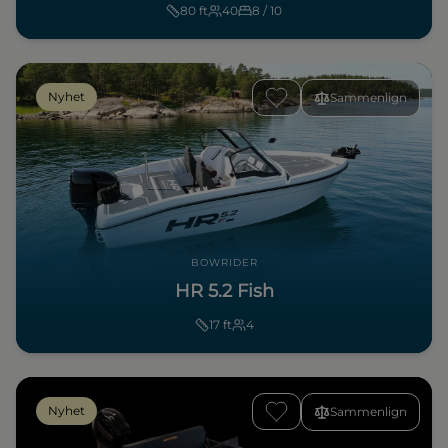
80
ft
40
8 / 10
Nyhet
Sammenlign
BOWRIDER
HR 5.2 Fish
17
ft
4
Nyhet
Sammenlign