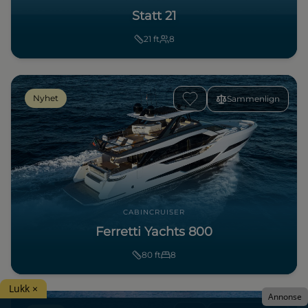
Statt 21
21
ft
8
Nyhet
Sammenlign
CABINCRUISER
Ferretti Yachts 800
80
ft
8
Lukk ×
Annonse