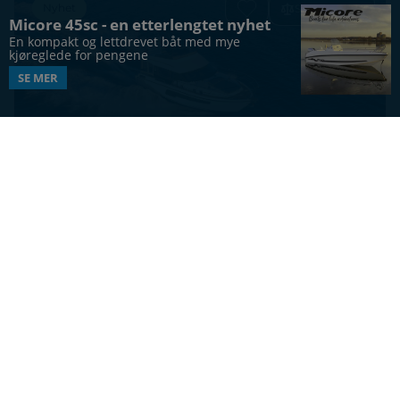
Nyhet
Sammenlign
Micore 45sc - en etterlengtet nyhet
En kompakt og lettdrevet båt med mye 
kjøreglede for pengene
SE MER
CABINCRUISER
Viknes S40 Fly
40
ft
12
6
Vis alle båter
UTFORSK MERKER