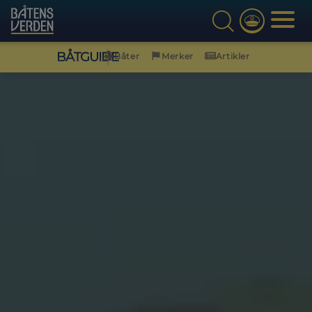
BÅTGUIDE
Båter
Merker
Artikler