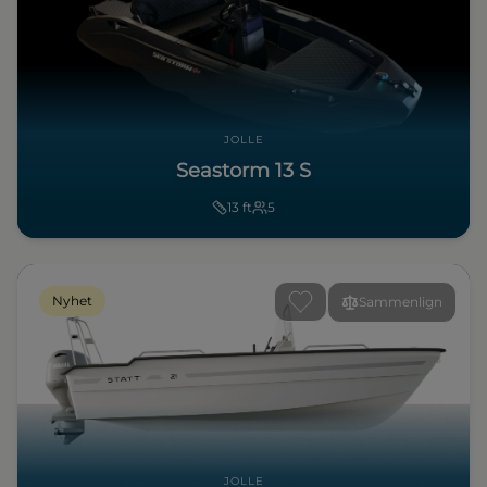
JOLLE
Seastorm 13 S
13
ft
5
Nyhet
Sammenlign
JOLLE